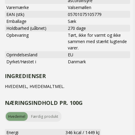
ascorbinsyre
Varemærke
Valsemøllen
EAN (stk)
05701075105779
Emballage
Sæk
Holdbarhed (uåbnet)
270 dage
Opbevaring
Tørt, ikke for varmt og ikke
sammen med stærkt lugtende
varer.
Oprindelsesland
EU
Dyrket/Høstet i
Danmark
INGREDIENSER
HVEDEMEL, HVEDEMALTMEL.
NÆRINGSINDHOLD PR. 100G
Hvedemel
Færdig produkt
Energi
346 kcal
/
1449 kJ