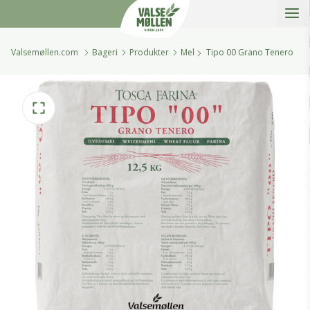
Åbe
Valsemøllen A/S
Valsemøllen.com
Bageri
Produkter
Mel
Tipo 00 Grano Tenero