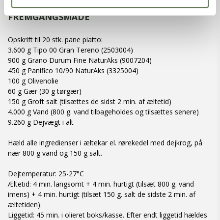
FREMGANGSMÅDE
Opskrift til 20 stk. pane piatto:
3.600 g Tipo 00 Gran Tereno (2503004)
900 g Grano Durum Fine NaturAks (9007204)
450 g Panifico 10/90 NaturAks (3325004)
100 g Olivenolie
60 g Gær (30 g tørgær)
150 g Groft salt (tilsættes de sidst 2 min. af æltetid)
4.000 g Vand (800 g. vand tilbageholdes og tilsættes senere)
9.260 g Dejvægt i alt
Hæld alle ingredienser i æltekar el. rørekedel med dejkrog, på
nær 800 g vand og 150 g salt.
Dejtemperatur: 25-27°C
Æltetid: 4 min. langsomt + 4 min. hurtigt (tilsæt 800 g. vand
imens) + 4 min. hurtigt (tilsæt 150 g. salt de sidste 2 min. af
æltetiden).
Liggetid: 45 min. i olieret boks/kasse. Efter endt liggetid hældes