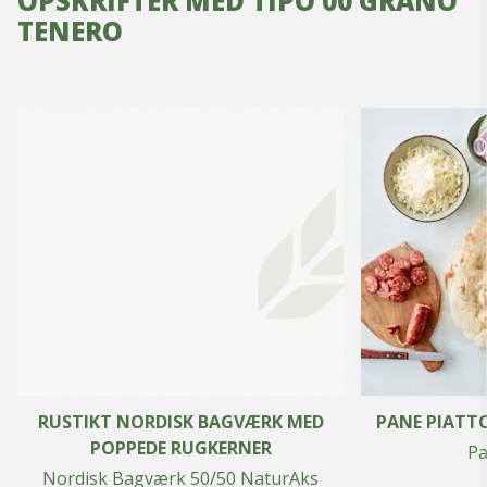
OPSKRIFTER MED TIPO 00 GRANO
TENERO
RUSTIKT NORDISK BAGVÆRK MED
PANE PIATTO
POPPEDE RUGKERNER
Pa
Nordisk Bagværk 50/50 NaturAks