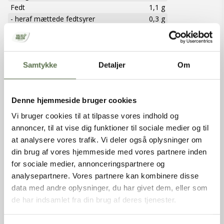
Fedt
1,1 g
- heraf mættede fedtsyrer
0,3 g
Kulhydrater
68,9 g
- heraf sukkerarter
0,5 g
Kostfibre
2,9 g
Protein
12,5 g
Samtykke
Detaljer
Om
Salt
0,01 g
ALLERGENER
Denne hjemmeside bruger cookies
Vi bruger cookies til at tilpasse vores indhold og
Indeholder:
Hvede, Glutenholdigt korn
annoncer, til at vise dig funktioner til sociale medier og til
at analysere vores trafik. Vi deler også oplysninger om
EMBALLAGESORTERING
din brug af vores hjemmeside med vores partnere inden
for sociale medier, annonceringspartnere og
analysepartnere. Vores partnere kan kombinere disse
data med andre oplysninger, du har givet dem, eller som
de har indsamlet fra din brug af deres tjenester.