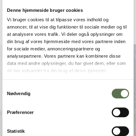
Dataetisk Redegørelse 2024
Denne hjemmeside bruger cookies
Dataetisk Redegørelse 2023
Vi bruger cookies til at tilpasse vores indhold og
annoncer, til at vise dig funktioner til sociale medier og til
at analysere vores trafik. Vi deler også oplysninger om
din brug af vores hjemmeside med vores partnere inden
SAMMEN OM ANSVAR FRA JORD
for sociale medier, annonceringspartnere og
TIL BORD
analysepartnere. Vores partnere kan kombinere disse
data med andre oplysninger, du har givet dem, eller som
Vil du være med? Siden 1899 har Valsemøllen haft
de har indsamlet fra din brug af deres tjenester.
fokus på dansk håndværk og stolte mølletraditioner,
og vi arbejder samtidig for en mere ansvarlig
Samtykkevalg
værdikæde fra jord til bord.
Nødvendig
Læs mere her
Præferencer
Statistik