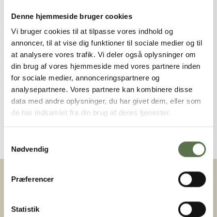
Denne hjemmeside bruger cookies
Vi bruger cookies til at tilpasse vores indhold og
annoncer, til at vise dig funktioner til sociale medier og til
at analysere vores trafik. Vi deler også oplysninger om
din brug af vores hjemmeside med vores partnere inden
for sociale medier, annonceringspartnere og
analysepartnere. Vores partnere kan kombinere disse
HØJ KONSISTENT KVALITET
data med andre oplysninger, du har givet dem, eller som
de har indsamlet fra din brug af deres tjenester.
Vi leverer netop den produktkvalitet, som er aftalt
med vores industrikunder.
Samtykkevalg
Nødvendig
Præferencer
Statistik