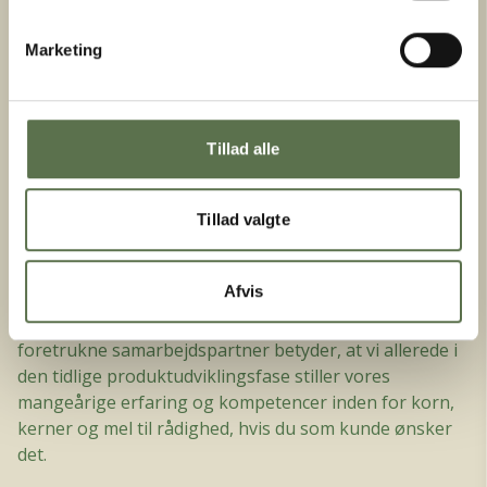
Marketing
Tillad alle
HVAD KAN VI HJÆLPE DIG MED?
Tillad valgte
Vi tager altid udgangspunkt i dit behov. Kun herved
Afvis
kan vi skabe reel merværdi og forblive din foretrukne
samarbejdspartner. Netop dette ønske om at være den
foretrukne samarbejdspartner betyder, at vi allerede i
den tidlige produktudviklingsfase stiller vores
mangeårige erfaring og kompetencer inden for korn,
kerner og mel til rådighed, hvis du som kunde ønsker
det.