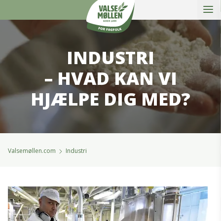
Åbe
Valsemøllen A/S
INDUSTRI
– HVAD KAN VI
HJÆLPE DIG MED?
Valsemøllen.com
Industri