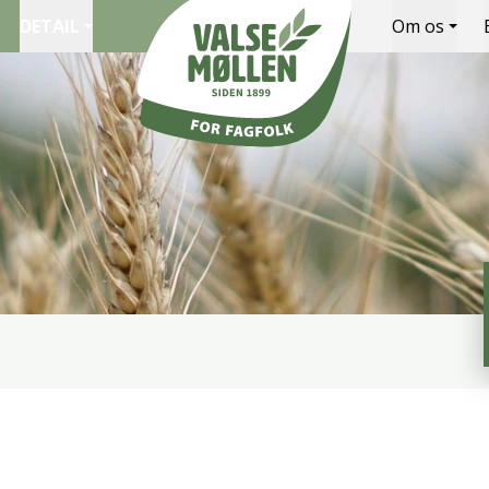
DETAIL
Om os
Valsemøllen A/S