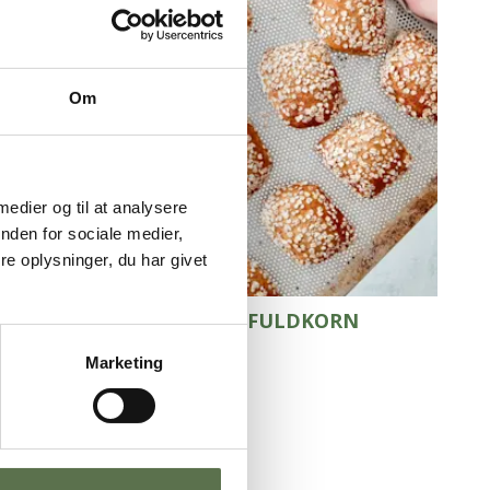
Om
 medier og til at analysere
nden for sociale medier,
e oplysninger, du har givet
GRØDBOLLER MED 30% FULDKORN
Grødbrød 30/70 NaturAks
Marketing