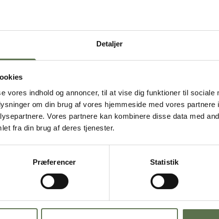
Detaljer
ookies
se vores indhold og annoncer, til at vise dig funktioner til sociale
oplysninger om din brug af vores hjemmeside med vores partnere i
ysepartnere. Vores partnere kan kombinere disse data med andr
et fra din brug af deres tjenester.
GRØDBOLLER MED KRANSEKAGE OG
CHOKOLADE
Præferencer
Statistik
Grødbrød 30/70 NaturAks