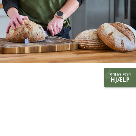
BRUG FOR
HJÆLP
Hurtig links til sitet
Kontakt
Job og karriere
Presse og medier
Bæredygtighed
Kvalitet
Handelsbetingelser