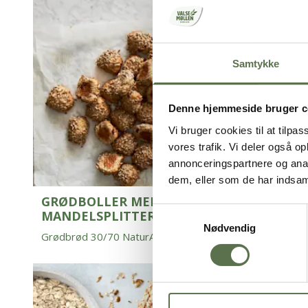
Samtykke
Denne hjemmeside bruger c
Vi bruger cookies til at tilpas
vores trafik. Vi deler også 
annonceringspartnere og anal
dem, eller som de har indsaml
GRØDBOLLER MED TRANEBÆR OG
Samtykkevalg
MANDELSPLITTER
Nødvendig
Grødbrød 30/70 NaturAks