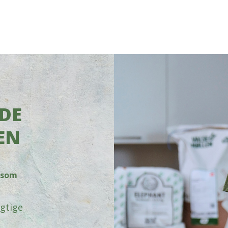
DE
EN
, som
gtige