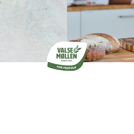
Dansk håndværk og stolte mølletraditioner
Siden 1899 har Valsemøllen været bannerfører for den
gode smag. Stolte mølletraditioner, dansk håndværk og