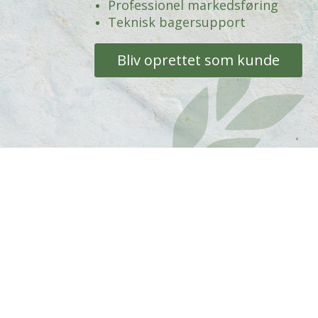
Professionel markedsføring
Teknisk bagersupport
Bliv oprettet som kunde
Kontakt Valsemøllen
Valsemøllen A/S
Havnegade 58
6700 Esbjerg
Sandvadsvej 14
4600 Køge