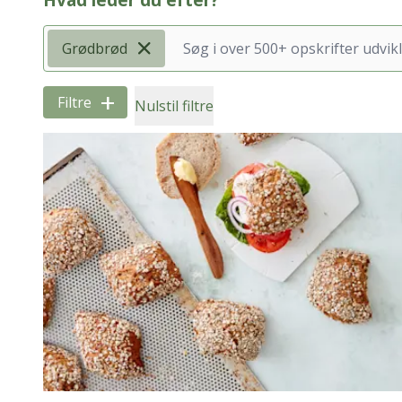
Hvad leder du efter?
Grødbrød
+
Filtre
Nulstil filtre