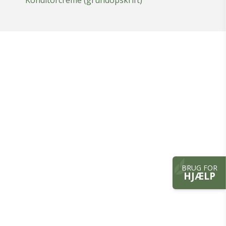
Konditorcreme (grundopskrift)
BRUG FOR
HJÆLP