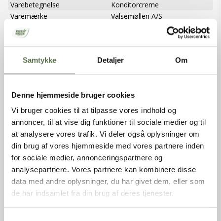
Varebetegnelse
Konditorcreme
Varemærke
Valsemøllen A/S
EAN (stk)
05701075109067
Emballage
Pakket, uspecificeret
Holdbarhed (uåbnet)
360 dage
Samtykke
Detaljer
Om
Oprindelsesland
EU
Dyrket/Høstet i
Danmark
INGREDIENSER
Denne hjemmeside bruger cookies
Vi bruger cookies til at tilpasse vores indhold og
Sukker, vegetabilsk fedtstof, maltodextrin, VALLEPULVER
annoncer, til at vise dig funktioner til sociale medier og til
(MÆLK), MÆLKEPROTEIN, modificeret stivelse E 1414 E 1412,
alginat E 401, emulgator E 471 E 472b, stabilisator E 340ii,
at analysere vores trafik. Vi deler også oplysninger om
aroma, farve E102 E102 E110.
din brug af vores hjemmeside med vores partnere inden
for sociale medier, annonceringspartnere og
NÆRINGSINDHOLD PR. 100G
analysepartnere. Vores partnere kan kombinere disse
data med andre oplysninger, du har givet dem, eller som
de har indsamlet fra din brug af deres tjenester.
Cremepulver
Færdig produkt
Energi
450 kcal
/
2200 kJ
Samtykkevalg