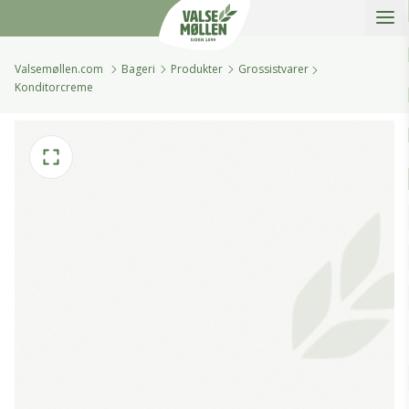
Åbe
Valsemøllen A/S
Valsemøllen.com
Bageri
Produkter
Grossistvarer
Konditorcreme