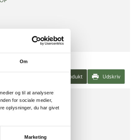
HOP
Om
Find produkt
Udskriv
 medier og til at analysere
nden for sociale medier,
e oplysninger, du har givet
HOLD PR. 100G
ig produkt
Marketing