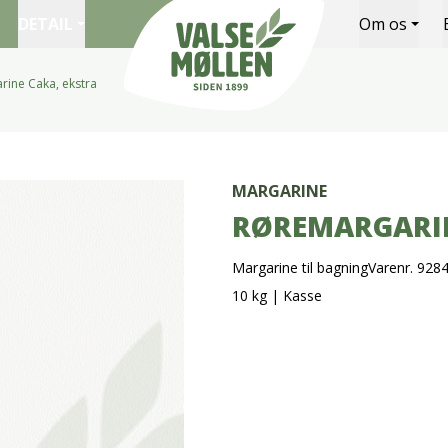
DETAIL
Om os
ine Caka, ekstra
Valsemøllen A/S
MARGARINE
RØREMARGARIN
Margarine til bagning
Varenr. 928
10 kg
|
Kasse