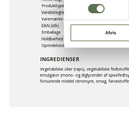
Produkttype
Margarine
Varebetegnelse
Margarine til 
Varemærke
Valsemøllen A
EAN (stk)
05701075109
Emballage
Kasse
Afvis
Holdbarhed (uåbnet)
180 dage
Oprindelsesland
EU
INGREDIENSER
Vegetabilske olier (raps), vegetabilske fedtstoff
emulgator (mono- og diglycerider af spisefedtsyr
forsurende middel citronsyre, smag, farvestoffe