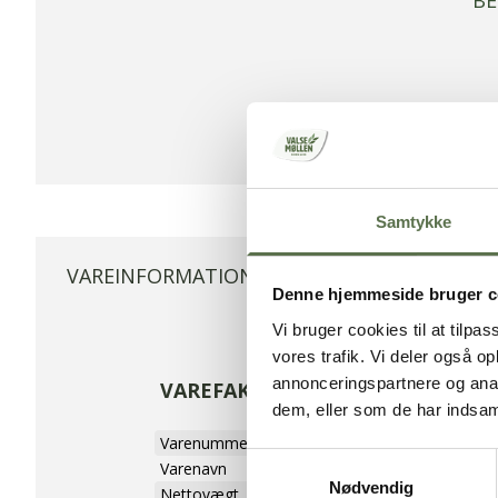
BE
Samtykke
VAREINFORMATION
VEJLEDNING
Denne hjemmeside bruger c
Vi bruger cookies til at tilpas
vores trafik. Vi deler også 
annonceringspartnere og anal
VAREFAKTA
dem, eller som de har indsaml
Varenummer
9284082
Samtykkevalg
Varenavn
Røremargarine
Nødvendig
Nettovægt
10 kg