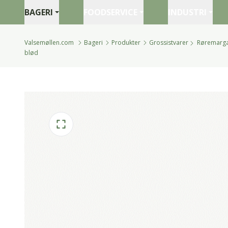
BAGERI
FOODSERVICE
INDUSTRI
Valsemøllen.com
Bageri
Produkter
Grossistvarer
Røremargar
blød