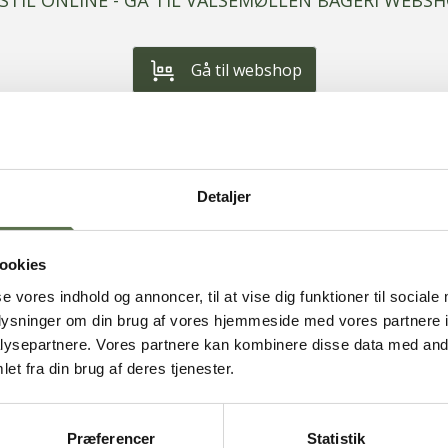
STIL ONLINE - GÅ TIL VALSEMØLLEN BAGERI WEBS
Gå til webshop
Dette gælder kun for fagfolk – ingen salg til private
Detaljer
ookies
se vores indhold og annoncer, til at vise dig funktioner til sociale
oplysninger om din brug af vores hjemmeside med vores partnere i
ysepartnere. Vores partnere kan kombinere disse data med andr
NÆRINGSIND
et fra din brug af deres tjenester.
Margarine
Færd
 Caka, ekstra blød
Præferencer
Statistik