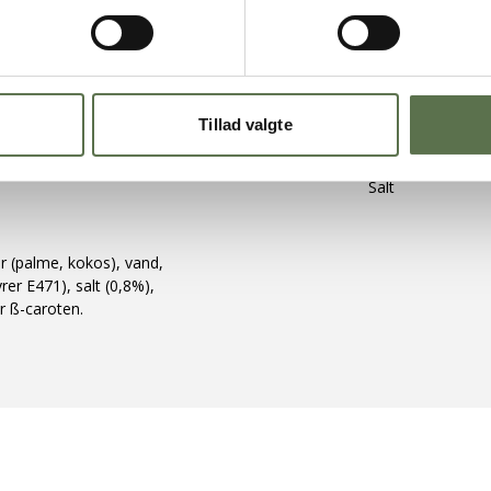
Energi
Fedt
bagning
- heraf mættede 
/S
Kulhydrater
159
- heraf sukkerart
Tillad valgte
Kostfibre
Protein
Salt
er (palme, kokos), vand,
er E471), salt (0,8%),
r ß-caroten.