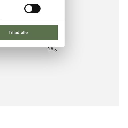
720 kcal
/
2960 kJ
80 g
fedtsyrer
23 g
0 g
er
0 g
Tillad alle
0 g
0 g
0,8 g