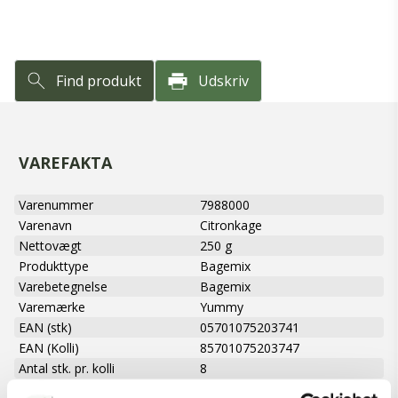
Find produkt
Udskriv
VAREFAKTA
Varenummer
7988000
Varenavn
Citronkage
Nettovægt
250 g
Produkttype
Bagemix
Varebetegnelse
Bagemix
Varemærke
Yummy
EAN (stk)
05701075203741
EAN (Kolli)
85701075203747
Antal stk. pr. kolli
8
Emballage
Æske