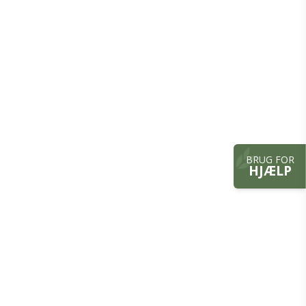
BRUG FOR
HJÆLP