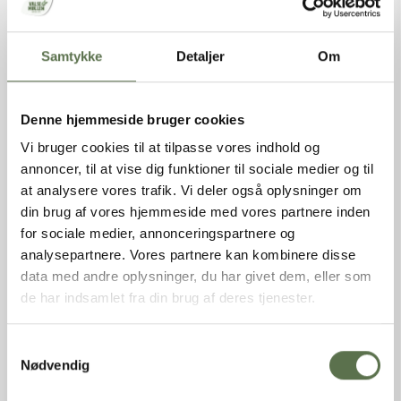
Holdbarhed (uåbnet)
360 dage
Opbevaring
Tørt, ikke for varmt og ikke
sammen med stærkt lugtene
Samtykke
Detaljer
Om
varer.
Oprindelsesland
Danmark
Denne hjemmeside bruger cookies
INGREDIENSER
Vi bruger cookies til at tilpasse vores indhold og
Sukker, HVEDEMEL, HVEDESTIVELSE, fortykningsmiddel
annoncer, til at vise dig funktioner til sociale medier og til
(E1414), emulgator (risstivelse, E475, E471),
at analysere vores trafik. Vi deler også oplysninger om
SKUMMETMÆLKSPULVER, hævemiddel (E450, E500,
din brug af vores hjemmeside med vores partnere inden
HVEDESTIVELSE), vaniljesukker, salt, citronaroma, stabilisator
for sociale medier, annonceringspartnere og
(E415), gurkemejerod.
analysepartnere. Vores partnere kan kombinere disse
data med andre oplysninger, du har givet dem, eller som
NÆRINGSINDHOLD PR. 100G
de har indsamlet fra din brug af deres tjenester.
Bagemix
Færdig produkt
Samtykkevalg
Nødvendig
Energi
1567 kJ
/
374 kcal
Fedt
1,6 g