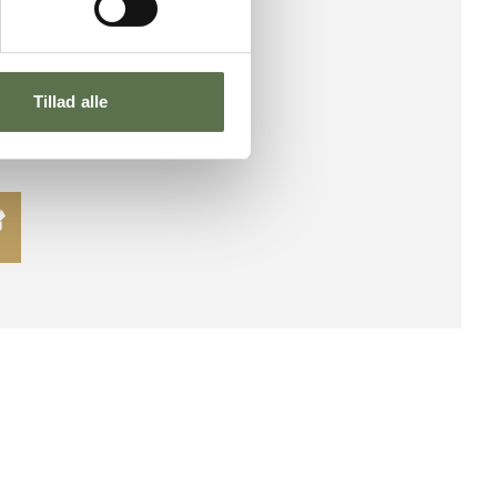
R
Tillad alle
SORTERING