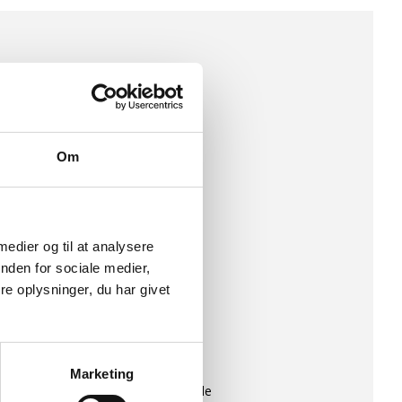
HOLD PR. 100G
ærdig produkt
Om
1662 kJ
/
397 kcal
5,3 g
fedtsyrer
2,8 g
81 g
 medier og til at analysere
er
52 g
nden for sociale medier,
1,6 g
e oplysninger, du har givet
5 g
0,4 g
R
Marketing
holdigt korn, Æg, Soja, Mælk, Hvede