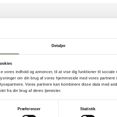
NÆRINGSIND
Kageblanding
F
okies
Detaljer
Energi
Fedt
- heraf mættede 
ookies
Kulhydrater
008
se vores indhold og annoncer, til at vise dig funktioner til sociale
- heraf sukkerart
004
oplysninger om din brug af vores hjemmeside med vores partnere i
Kostfibre
ysepartnere. Vores partnere kan kombinere disse data med andr
Protein
et fra din brug af deres tjenester.
Salt
 varmt, og ikke
ALLERGENE
tærkt lugtende
Præferencer
Statistik
Indeholder:
Gluten