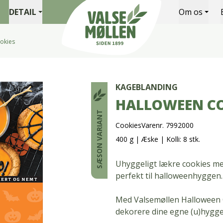
DETAIL
Om os
okies
Valsemøllen A/S
KAGEBLANDING
HALLOWEEN CO
SÆSON VARIANT
Cookies
Varenr. 7992000
400 g
|
Æske
|
Kolli: 8 stk.
Uhyggeligt lækre cookies me
perfekt til halloweenhyggen.
Med Valsemøllen Halloween C
dekorere dine egne (u)hygge