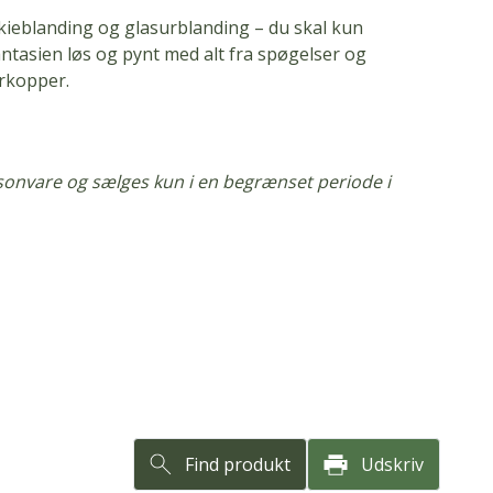
ieblanding og glasurblanding – du skal kun
antasien løs og pynt med alt fra spøgelser og
rkopper.
onvare og sælges kun i en begrænset periode i
Find produkt
Udskriv