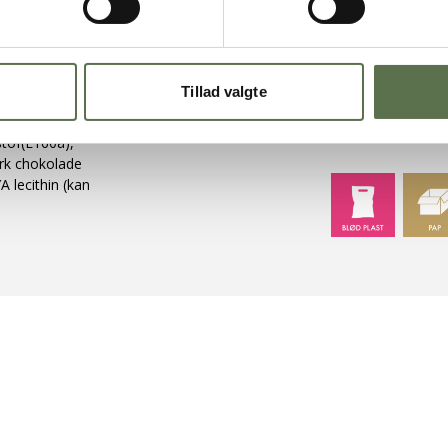
MÆRKNINGE
aostykker (sukker,
Tillad valgte
ificeret stivelse
meolie, TØRÆG,
EMBALLAGE
tof(E160a),
rk chokolade
 lecithin (kan