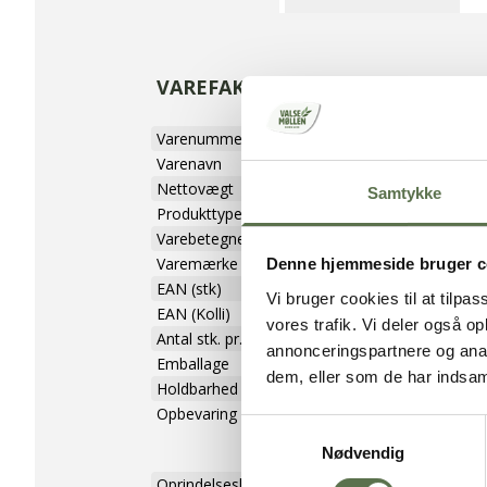
VAREFAKTA
Varenummer
7992000
Varenavn
Halloween Co
Nettovægt
400 g
Samtykke
Produkttype
Kageblanding
Varebetegnelse
Cookies
Varemærke
Valsemøllen
Denne hjemmeside bruger c
EAN (stk)
05701075223
Vi bruger cookies til at tilpas
EAN (Kolli)
85701075223
vores trafik. Vi deler også 
Antal stk. pr. kolli
8
annonceringspartnere og anal
Emballage
Æske
dem, eller som de har indsaml
Holdbarhed (uåbnet)
360 dage
Opbevaring
Tørt, ikke for
Samtykkevalg
sammen med s
Nødvendig
varer
Oprindelsesland
Danmark