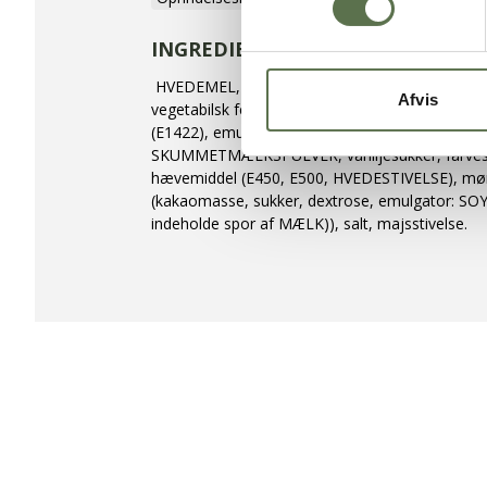
INGREDIENSER
HVEDEMEL, flormelis, sukker, glucosesirup, vek
Afvis
vegetabilsk fedt (palme, shea), kakaopulver, mod
(E1422), emulgator(E322), vaniljearoma)), pal
SKUMMETMÆLKSPULVER, vaniljesukker, farves
hævemiddel (E450, E500, HVEDESTIVELSE), mø
(kakaomasse, sukker, dextrose, emulgator: SOYA
indeholde spor af MÆLK)), salt, majsstivelse.