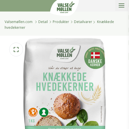
Åbe
Valsemøllen A/S
Valsemøllen.com
Detail
Produkter
Detailvarer
Knækkede
hvedekerner