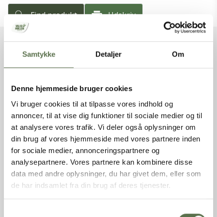
Find produkt
Udskriv
Samtykke
Detaljer
Om
VAREFAKTA
Varenummer
5001000
Denne hjemmeside bruger cookies
Varenavn
Knækkede hvedekerner
Vi bruger cookies til at tilpasse vores indhold og
Nettovægt
1 kg
annoncer, til at vise dig funktioner til sociale medier og til
Produkttype
Mel
Varebetegnelse
Knækkede Hvedekerner
at analysere vores trafik. Vi deler også oplysninger om
Varemærke
Valsemøllen
din brug af vores hjemmeside med vores partnere inden
EAN (stk)
05701075048793
for sociale medier, annonceringspartnere og
EAN (Kolli)
85701075048799
analysepartnere. Vores partnere kan kombinere disse
Nettovægt (kolli)
10 kg
data med andre oplysninger, du har givet dem, eller som
Antal stk. pr. kolli
10
de har indsamlet fra din brug af deres tjenester.
Emballage
Pose
Holdbarhed (uåbnet)
360 dage
Samtykkevalg
Opbevaring
Opbevares tørt, ikke for varmt