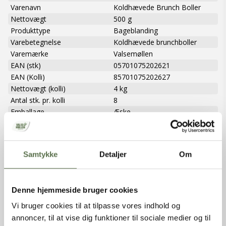
Varenavn
Koldhævede Brunch Boller
Nettovægt
500 g
Produkttype
Bageblanding
Varebetegnelse
Koldhævede brunchboller
Varemærke
Valsemøllen
EAN (stk)
05701075202621
EAN (Kolli)
85701075202627
Nettovægt (kolli)
4 kg
Antal stk. pr. kolli
8
Emballage
Æske
Holdbarhed (uåbnet)
360 dage
Opbevaring
Tørt, ikke for varmt og ikke
sammen med stærkt lugtende
Samtykke
Detaljer
Om
varer.
Oprindelsesland
Danmark
Dyrket/Høstet i
Danmark
Denne hjemmeside bruger cookies
INGREDIENSER
Vi bruger cookies til at tilpasse vores indhold og
annoncer, til at vise dig funktioner til sociale medier og til
Dansk HVEDEMEL, 7% solsikkekerner, 4% hørfrø, sukker, 4%