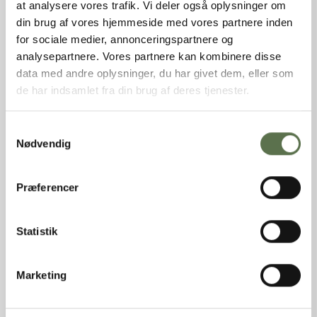
at analysere vores trafik. Vi deler også oplysninger om
hirse, rapsolie, HVEDEGLUTEN, salt tilsat jod, dansk RUGMEL,
emulgator (E472e), melbehandlingsmiddel (enzymer (amylase,
din brug af vores hjemmeside med vores partnere inden
xylanase).
for sociale medier, annonceringspartnere og
analysepartnere. Vores partnere kan kombinere disse
NÆRINGSINDHOLD PR. 100G
data med andre oplysninger, du har givet dem, eller som
de har indsamlet fra din brug af deres tjenester.
Bageblanding
Færdig produkt
Samtykkevalg
Nødvendig
Energi
1624 kJ
/
388 kcal
Fedt
9,9 g
- heraf mættede fedtsyrer
1,3 g
Præferencer
Kulhydrater
59 g
- heraf sukkerarter
5 g
Kostfibre
4,5 g
Statistik
Protein
13 g
Salt
1,48 g
Marketing
ALLERGENER