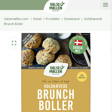
Åbe
Valsemøllen A/S
Valsemøllen.com
Detail
Produkter
Detailvarer
Koldhævede
Brunch Boller