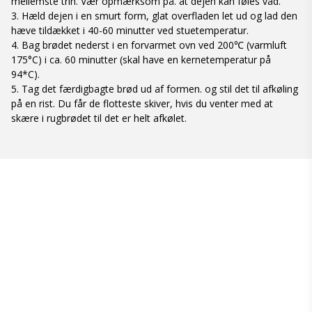
mellemste trin. Vær opmærksom på. at dejen kan føles våd.
3. Hæld dejen i en smurt form, glat overfladen let ud og lad den
hæve tildækket i 40-60 minutter ved stuetemperatur.
4. Bag brødet nederst i en forvarmet ovn ved 200℃ (varmluft
175°C) i ca. 60 minutter (skal have en kernetemperatur på
94*C).
5. Tag det færdigbagte brød ud af formen. og stil det til afkøling
på en rist. Du får de flotteste skiver, hvis du venter med at
skære i rugbrødet til det er helt afkølet.