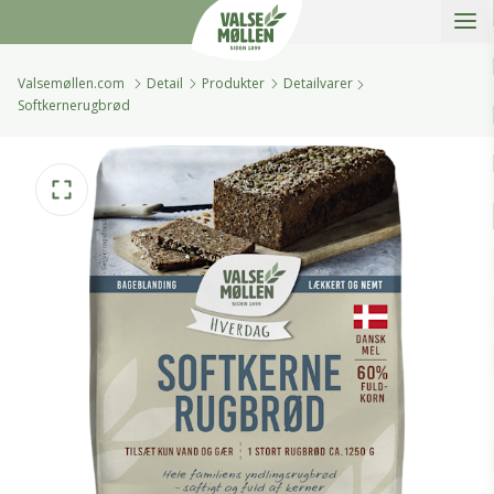
Åbe
Valsemøllen A/S
Valsemøllen.com
Detail
Produkter
Detailvarer
Softkernerugbrød