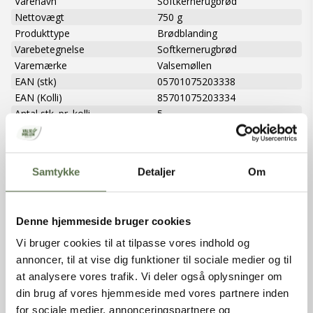
Varenavn
Softkernerugbrød
Nettovægt
750 g
Produkttype
Brødblanding
Varebetegnelse
Softkernerugbrød
Varemærke
Valsemøllen
EAN (stk)
05701075203338
EAN (Kolli)
85701075203334
Antal stk. pr. kolli
5
Emballage
Pose
Holdbarhed (uåbnet)
360 dage
Opbevaring
Tørt, ikke for varmt og ikke
Samtykke
Detaljer
Om
sammen med stærkt lugtende
varer.
Oprindelsesland
Danmark
Denne hjemmeside bruger cookies
Dyrket/Høstet i
Danmark
Vi bruger cookies til at tilpasse vores indhold og
INGREDIENSER
annoncer, til at vise dig funktioner til sociale medier og til
at analysere vores trafik. Vi deler også oplysninger om
34% danske RUGFLAGER, 20,5% dansk RUGMEL, dansk
din brug af vores hjemmeside med vores partnere inden
HVEDEMEL, 8% solsikkekerner, 6% dansk
FULDKORNHVEDEMEL, 6% hørfrø, tørret HVEDESURDEJ
for sociale medier, annonceringspartnere og