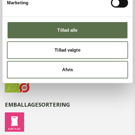
Marketing
Energi
2476 kJ
/
591 kcal
Fedt
49 g
- heraf mættede fedtsyrer
9,9 g
Tillad alle
Kulhydrater
2 g
- heraf sukkerarter
1,6 g
Protein
34 g
Tillad valgte
Salt
0,03 g
Kostfibre
6,4 g
Afvis
MÆRKNINGER
EMBALLAGESORTERING