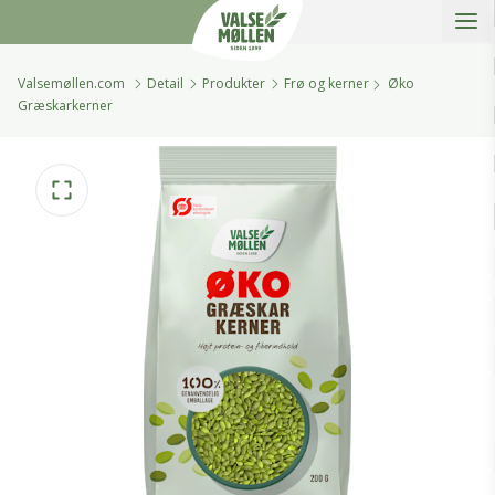
Åbe
Valsemøllen A/S
Valsemøllen.com
Detail
Produkter
Frø og kerner
Øko
Græskarkerner