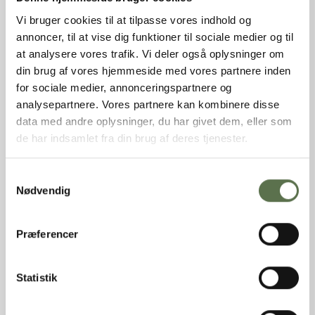
Nettovægt
200 g
Produkttype
Frø og kerner
Vi bruger cookies til at tilpasse vores indhold og
Varebetegnelse
Græskarkerner
annoncer, til at vise dig funktioner til sociale medier og til
Varemærke
Valsemøllen
at analysere vores trafik. Vi deler også oplysninger om
EAN (stk)
05701075222810
din brug af vores hjemmeside med vores partnere inden
EAN (Kolli)
85701075222816
for sociale medier, annonceringspartnere og
Antal stk. pr. kolli
10
analysepartnere. Vores partnere kan kombinere disse
Emballage
Pose
data med andre oplysninger, du har givet dem, eller som
Holdbarhed (uåbnet)
360 dage
de har indsamlet fra din brug af deres tjenester.
Opbevaring
Tørt, ikke for varmt og ikke
sammen med stærkt lugtende
varer.
Samtykkevalg
Nødvendig
INGREDIENSER
Økologiske græskarkerner.
Præferencer
NÆRINGSINDHOLD PR. 100G
Statistik
Frø og kerner
Færdig produkt