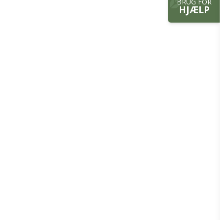
BRUG FOR
HJÆLP