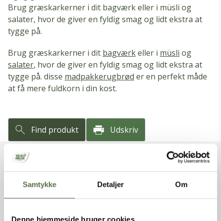
Brug græskarkerner i dit bagværk eller i müsli og
salater, hvor de giver en fyldig smag og lidt ekstra at
tygge på.
Brug græskarkerner i dit
bagværk
eller i
müsli
og
salater
, hvor de giver en fyldig smag og lidt ekstra at
tygge på. disse
madpakkerugbrød
er en perfekt måde
at få mere fuldkorn i din kost.
Find produkt
Udskriv
VAREFAKTA
Samtykke
Detaljer
Om
Varenummer
9118881
Varenavn
Øko Græskarkerner
Denne hjemmeside bruger cookies