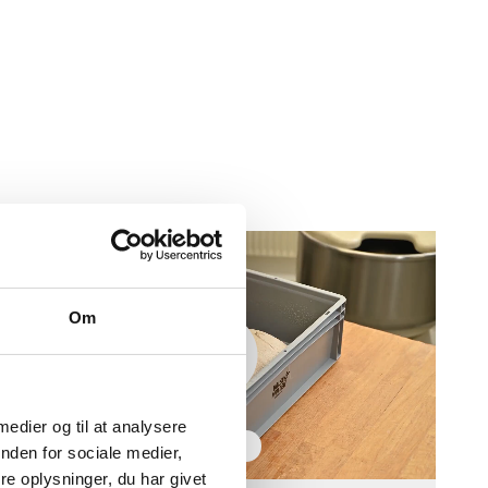
Om
 medier og til at analysere
FOLD DEJ I BAGEKASSEN
nden for sociale medier,
e oplysninger, du har givet