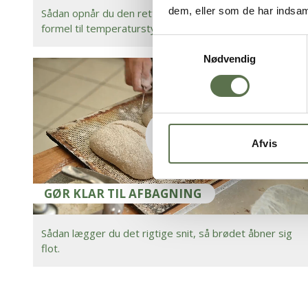
dem, eller som de har indsaml
Sådan opnår du den rette dejtemperatur. Den perfekte
formel til temperaturstyring.
Samtykkevalg
Nødvendig
Afvis
GØR KLAR TIL AFBAGNING
Sådan lægger du det rigtige snit, så brødet åbner sig
flot.