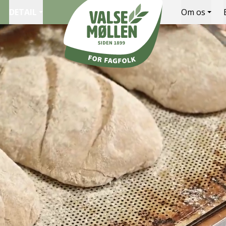
DETAIL
Om os
Valsemøllen A/S