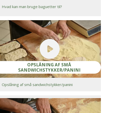
Hvad kan man bruge baguetter til?
OPSLÅNING AF SMÅ
SANDWICHSTYKKER/PANINI
Opslåning af små sandwichstykker/panini