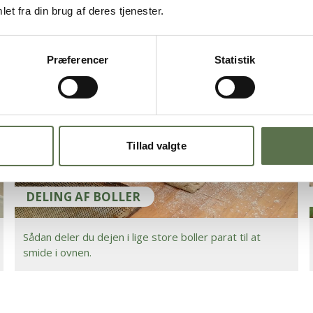
et fra din brug af deres tjenester.
Sådan strækker du gluten og ser, om dejen er æltet
optimalt.
Præferencer
Statistik
Tillad valgte
DELING AF BOLLER
Sådan deler du dejen i lige store boller parat til at
smide i ovnen.