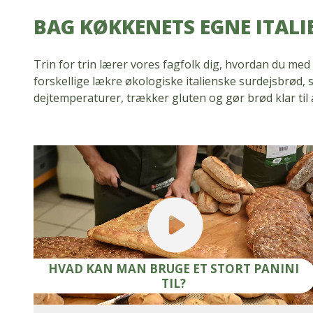
BAG KØKKENETS EGNE ITALI
Trin for trin lærer vores fagfolk dig, hvordan du m
forskellige lækre økologiske italienske surdejsbrød, s
dejtemperaturer, trækker gluten og gør brød klar til
HVAD KAN MAN BRUGE ET STORT PANINI
TIL?