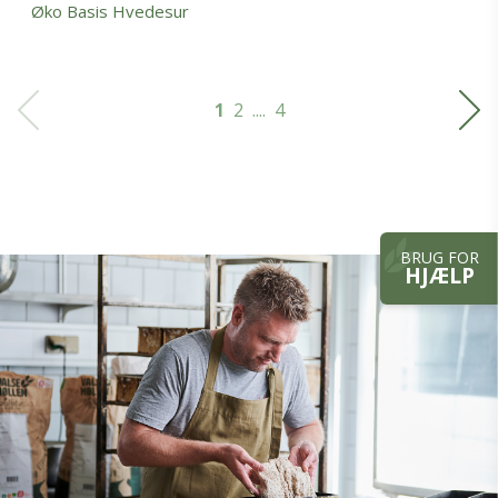
Øko Basis Hvedesur
1
2
....
4
BRUG FOR
HJÆLP