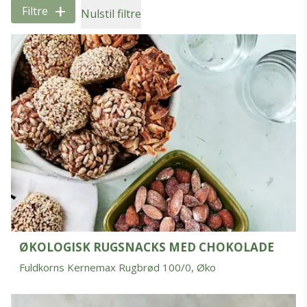
+
Filtre
Nulstil filtre
ØKOLOGISK RUGSNACKS MED CHOKOLADE
Fuldkorns Kernemax Rugbrød 100/0, Øko