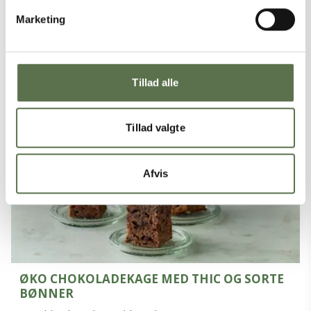
ØKO BLONDIE MED HVID CHOKOLADE, BÆR,
KIKÆRTER OG AQUAFABA-MARENGS
Marketing
Kageblanding til grunddej, Øko
Tillad alle
Tillad valgte
Afvis
ØKO CHOKOLADEKAGE MED THIC OG SORTE
BØNNER