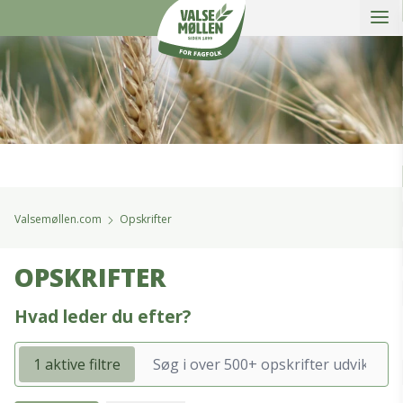
Åbe
Valsemøllen A/S
Valsemøllen.com
Opskrifter
OPSKRIFTER
Hvad leder du efter?
1 aktive filtre