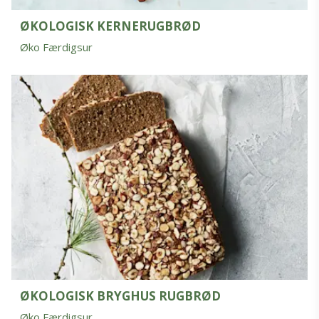
ØKOLOGISK KERNERUGBRØD
Øko Færdigsur
ØKOLOGISK BRYGHUS RUGBRØD
Øko Færdigsur