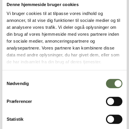
Denne hjemmeside bruger cookies
Vi bruger cookies til at tilpasse vores indhold og
PESTOSNEGLE MED GRØN PESTO
annoncer, til at vise dig funktioner til sociale medier og til
at analysere vores trafik. Vi deler også oplysninger om
med økologiske solsikkekerner
din brug af vores hjemmeside med vores partnere inden
for sociale medier, annonceringspartnere og
analysepartnere. Vores partnere kan kombinere disse
data med andre oplysninger, du har givet dem, eller som
de har indsamlet fra din brug af deres tjenester.
Samtykkevalg
Nødvendig
Præferencer
Statistik