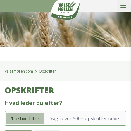
Åbe
Valsemøllen A/S
Valsemøllen.com
Opskrifter
OPSKRIFTER
Hvad leder du efter?
1 aktive filtre