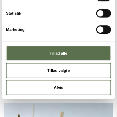
Statistik
Marketing
Tillad alle
Tillad valgte
PANE PIATTO FULDKORN
Afvis
Panifico 10/90