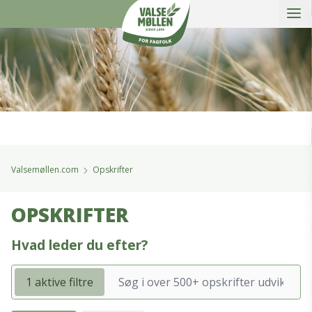
Åbe
Valsemøllen A/S
Valsemøllen.com
Opskrifter
OPSKRIFTER
Hvad leder du efter?
1 aktive filtre