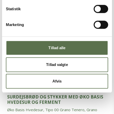
PIZZA POOLISH ØKO
Tipo 00 Hvedemel, Øko
Statistik
Marketing
Tillad alle
Tillad valgte
Afvis
SURDEJSBRØD OG STYKKER MED ØKO BASIS
HVEDESUR OG FERMENT
Øko Basis Hvedesur, Tipo 00 Grano Tenero, Grano