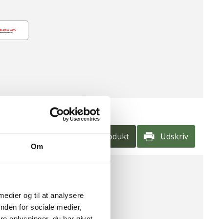
e
Find produkt
Udskriv
Om
HOLD PR. 100G
 medier og til at analysere
nden for sociale medier,
dukt
e oplysninger, du har givet