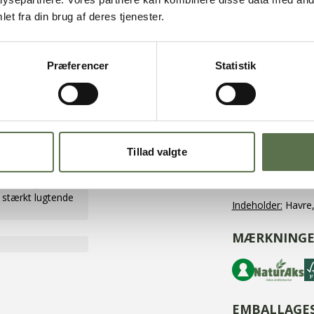
et fra din brug af deres tjenester.
Energi
Fedt
- heraf mættede 
Præferencer
Statistik
Salt
059
- heraf sukkerart
055
Kostfibre
Protein
Kulhydrater
Tillad valgte
ALLERGENE
 varmt og ikke
tærkt lugtende
Indeholder:
Havre,
MÆRKNINGE
EMBALLAGE