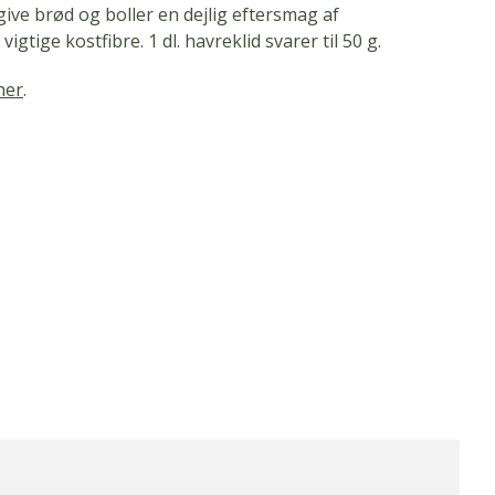
give brød og boller en dejlig eftersmag af
igtige kostfibre. 1 dl. havreklid svarer til 50 g.
her
.