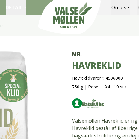
DETAIL
Om os
id
Valsemøllen A/S
MEL
HAVREKLID
Havreklid
Varenr. 4506000
750 g
|
Pose
|
Kolli: 10 stk.
Valsemøllen Havreklid er rig
Havreklid består af fiberrige
bagværk struktur og en dejlig