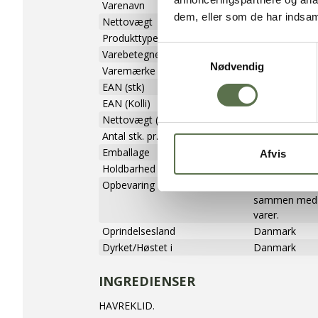
Varenavn
Havreklid
dem, eller som de har indsaml
Nettovægt
750 g
Produkttype
Mel
Samtykkevalg
Varebetegnelse
Havreklid
Nødvendig
Varemærke
Valsemøllen
EAN (stk)
05701075180
EAN (Kolli)
85701075180
Nettovægt (kolli)
7,5 kg
Antal stk. pr. kolli
10
Emballage
Pose
Afvis
Holdbarhed (uåbnet)
360 dage
Opbevaring
Tørt, ikke for
sammen med s
varer.
Oprindelsesland
Danmark
Dyrket/Høstet i
Danmark
INGREDIENSER
HAVREKLID.