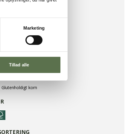
360 kcal
/
1508 kJ
6,5 g
fedtsyrer
1,2 g
Marketing
0,02 g
er
1,4 g
13 g
12 g
56 g
Tillad alle
R
 Glutenholdigt korn
R
SORTERING