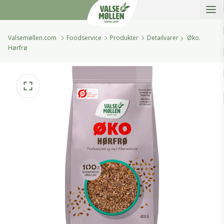
Åbe
Valsemøllen A/S
Valsemøllen.com
Foodservice
Produkter
Detailvarer
Øko.
Hørfrø