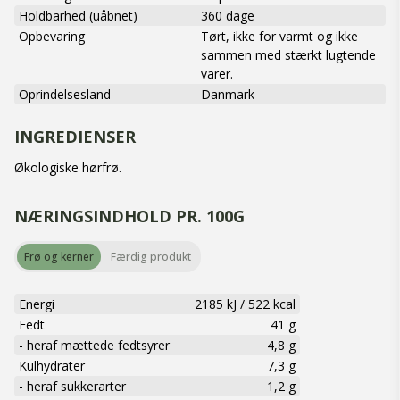
Holdbarhed (uåbnet)
360 dage
Opbevaring
Tørt, ikke for varmt og ikke
sammen med stærkt lugtende
varer.
Oprindelsesland
Danmark
INGREDIENSER
Økologiske hørfrø.
NÆRINGSINDHOLD PR. 100G
Frø og kerner
Færdig produkt
Energi
2185 kJ
/
522 kcal
Fedt
41 g
- heraf mættede fedtsyrer
4,8 g
Kulhydrater
7,3 g
- heraf sukkerarter
1,2 g