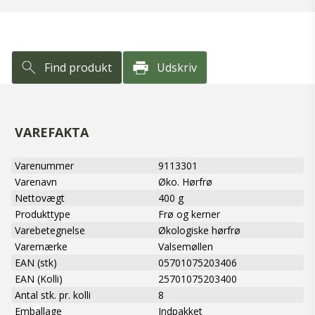
Find produkt
Udskriv
VAREFAKTA
Varenummer
9113301
Varenavn
Øko. Hørfrø
Nettovægt
400 g
Produkttype
Frø og kerner
Varebetegnelse
Økologiske hørfrø
Varemærke
Valsemøllen
EAN (stk)
05701075203406
EAN (Kolli)
25701075203400
Antal stk. pr. kolli
8
Emballage
Indpakket