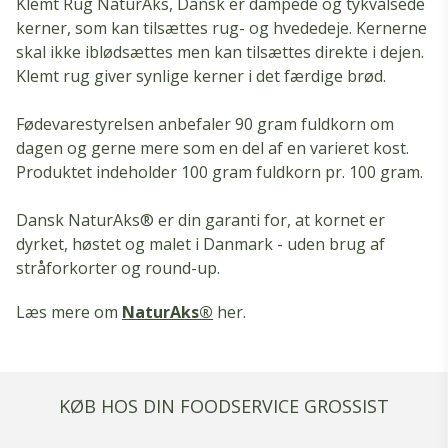
Klemt Rug NaturAks, Dansk er dampede og tykvalsede
kerner, som kan tilsættes rug- og hvededeje. Kernerne
skal ikke iblødsættes men kan tilsættes direkte i dejen.
Klemt rug giver synlige kerner i det færdige brød.
Fødevarestyrelsen anbefaler 90 gram fuldkorn om
dagen og gerne mere som en del af en varieret kost.
Produktet indeholder 100 gram fuldkorn pr. 100 gram.
Dansk NaturAks® er din garanti for, at kornet er
dyrket, høstet og malet i Danmark - uden brug af
stråforkorter og round-up.
Læs mere om
NaturAks®
her.
KØB HOS DIN FOODSERVICE GROSSIST