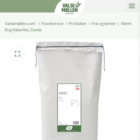
Åbe
Valsemøllen A/S
Valsemøllen.com
Foodservice
Produkter
Frø og kerner
Klemt
Rug NaturAks, Dansk