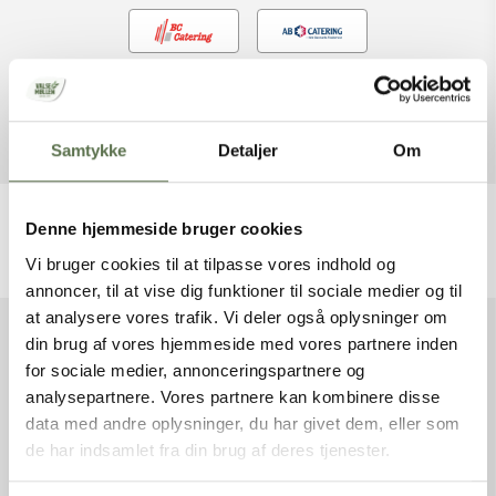
Finder du ikke produktet hos grossisten, så kontakt venligst din
lokale konsulent for at bestille det hjem til dig.
Samtykke
Detaljer
Om
Denne hjemmeside bruger cookies
Vi bruger cookies til at tilpasse vores indhold og
Find produkt
Udskriv
annoncer, til at vise dig funktioner til sociale medier og til
at analysere vores trafik. Vi deler også oplysninger om
din brug af vores hjemmeside med vores partnere inden
VAREFAKTA
for sociale medier, annonceringspartnere og
analysepartnere. Vores partnere kan kombinere disse
data med andre oplysninger, du har givet dem, eller som
Varenummer
8008001
de har indsamlet fra din brug af deres tjenester.
Varenavn
Klemt Rug NaturAks, Dansk
Nettovægt
20 kg