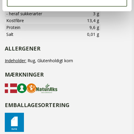
Kulhydrater
61,2 g
- heraf sukkerarter
3 g
Kostfibre
13,4 g
Protein
9,6 g
Salt
0,01 g
ALLERGENER
Indeholder:
Rug, Glutenholdigt korn
MÆRKNINGER
EMBALLAGESORTERING