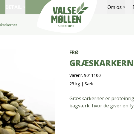
DETAIL
Om os
karkerner
Valsemøllen A/S
FRØ
GRÆSKARKERN
Varenr. 9011100
25 kg
|
Sæk
Græskarkerner er proteinrig
bagværk, hvor de giver en fyl