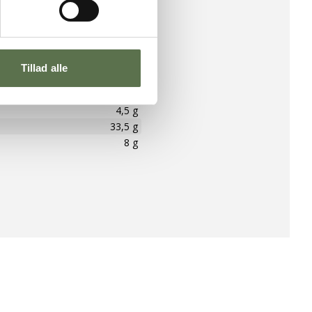
584 kcal
/
2445 kJ
47 g
fedtsyrer
17,1 g
Tillad alle
0,05 g
er
1,4 g
4,5 g
33,5 g
8 g