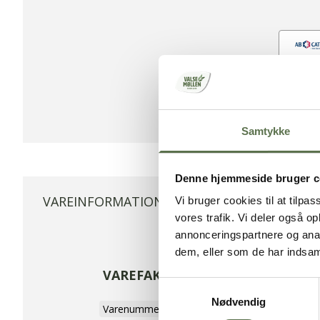
Samtykke
Denne hjemmeside bruger c
VAREINFORMATION
VEJLEDNING
Vi bruger cookies til at tilpas
vores trafik. Vi deler også 
annonceringspartnere og anal
dem, eller som de har indsaml
VAREFAKTA
Samtykkevalg
Nødvendig
Varenummer
9011100