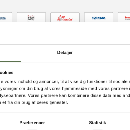
Finder du ikke produktet hos grossisten, så kontakt venligst din lokal
konsulent for at bestille det hjem til dig.
Detaljer
ookies
se vores indhold og annoncer, til at vise dig funktioner til sociale
oplysninger om din brug af vores hjemmeside med vores partnere i
ysepartnere. Vores partnere kan kombinere disse data med andr
et fra din brug af deres tjenester.
NÆRINGSIND
Præferencer
Statistik
Frø
Færdig pro