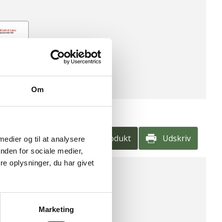
e
Om
Find produkt
Udskriv
 medier og til at analysere
nden for sociale medier,
e oplysninger, du har givet
HOLD PR. 100G
Marketing
dukt