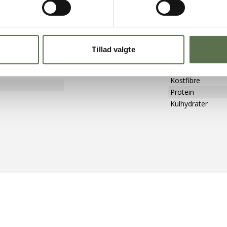
r
Energi
Fedt
/S
- heraf mættede 
Tillad valgte
791
Salt
- heraf sukkerart
Kostfibre
Protein
Kulhydrater