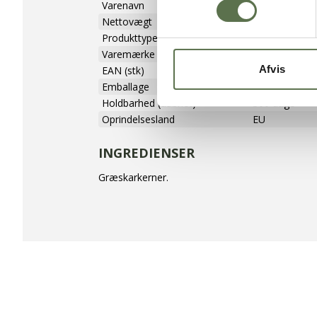
Varenavn
Græskarkerne
Nettovægt
25 kg
Produkttype
Frø
Varemærke
Valsemøllen A
Afvis
EAN (stk)
05701075109
Emballage
Sæk
Holdbarhed (uåbnet)
360 dage
Oprindelsesland
EU
INGREDIENSER
Græskarkerner.