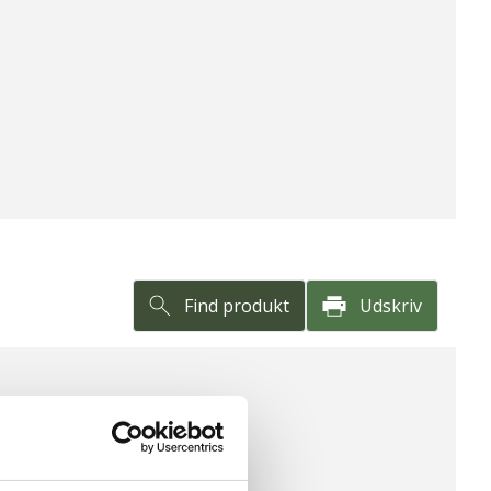
e
Find produkt
Udskriv
HOLD PR. 100G
produkt