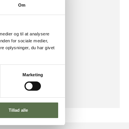
Om
622 kcal
/
2603 kJ
54,4 g
fedtsyrer
3,83 g
17,6 g
 medier og til at analysere
er
0 g
nden for sociale medier,
8,2 g
e oplysninger, du har givet
13,3 g
0,005 g
R
Marketing
Tillad alle