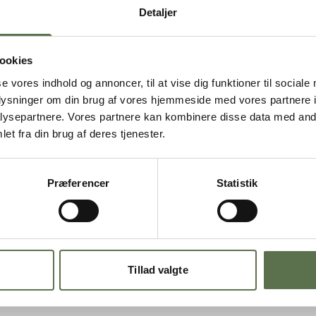
,2-1,5
Detaljer
Energi
Fedt
/S
ookies
- heraf mættede 
992
Kulhydrater
se vores indhold og annoncer, til at vise dig funktioner til sociale
- heraf sukkerart
oplysninger om din brug af vores hjemmeside med vores partnere i
Kostfibre
ysepartnere. Vores partnere kan kombinere disse data med andr
Protein
et fra din brug af deres tjenester.
Salt
ALLERGENE
Præferencer
Statistik
Indeholder:
SH
Tillad valgte