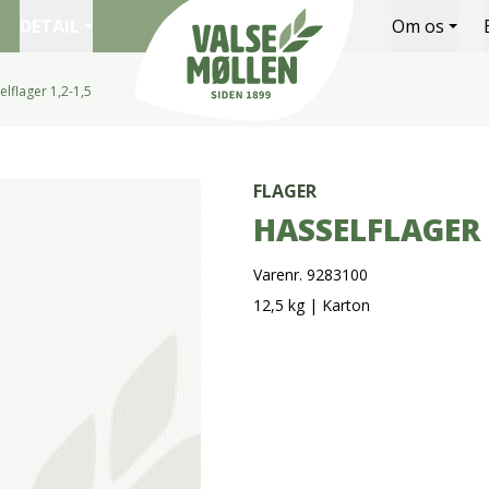
DETAIL
Om os
lflager 1,2-1,5
Valsemøllen A/S
FLAGER
HASSELFLAGER 1
Varenr. 9283100
12,5 kg
|
Karton