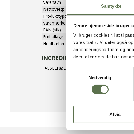
Varenavn
Hasselflager 1
Samtykke
Nettovægt
12,5 kg
Produkttype
Flager
Varemærke
Valsemøllen A
Denne hjemmeside bruger c
EAN (stk)
05701075108
Vi bruger cookies til at tilpas
Emballage
Karton
vores trafik. Vi deler også 
Holdbarhed (uåbnet)
360 dage
annonceringspartnere og anal
dem, eller som de har indsaml
INGREDIENSER
HASSELNØDDER.
Samtykkevalg
Nødvendig
Afvis