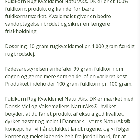
Fuldkorn Rug Kvældemel NaturAks, DK er er et 100%
fuldkornsprodukt og kan derfor bære
fuldkornsmærket. Kvældmelet giver en bedre
vandoptagelse i brødet og sikrer en længere
friskholdning. ​
Dosering: 10 gram rugkvældemel pr. 1.000 gram færdig
rugbrødsdej.
Fødevarestyrelsen anbefaler 90 gram fuldkorn om
dagen og gerne mere som en del af en varieret kost.
Produktet indeholder 100 gram fuldkorn pr. 100 gram.
Fuldkorn Rug Kvældemel NaturAks, DK er mærket med
Dansk Mel og Valsemøllens NaturAks®, hvilket
betyder, at du får et produkt af ekstra god kvalitet,
dyrket høstet og malet i Danmark. I vores NaturAks®
koncept har vi håndplukket landbrugene, og vi følger
kornet og melet løbende helt fra jord til bord, for at