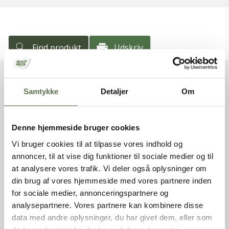
Find produkt
Udskriv
Samtykke
Detaljer
Om
VAREFAKTA
Varenummer
2600105
Denne hjemmeside bruger cookies
Varenavn
Fuldkorn Rug Kvældemel
NaturAks, DK
Vi bruger cookies til at tilpasse vores indhold og
Nettovægt
10 kg
annoncer, til at vise dig funktioner til sociale medier og til
Produkttype
Kvældemel
at analysere vores trafik. Vi deler også oplysninger om
Varebetegnelse
Varmebehandlet rugmel
din brug af vores hjemmeside med vores partnere inden
Varemærke
Valsemøllen
for sociale medier, annonceringspartnere og
EAN (stk)
05701075109968
analysepartnere. Vores partnere kan kombinere disse
Emballage
Sæk
data med andre oplysninger, du har givet dem, eller som
Holdbarhed (uåbnet)
270 dage