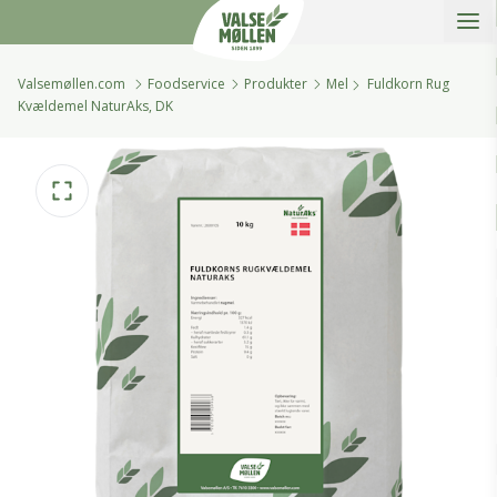
Åbe
Valsemøllen A/S
Valsemøllen.com
Foodservice
Produkter
Mel
Fuldkorn Rug
Kvældemel NaturAks, DK