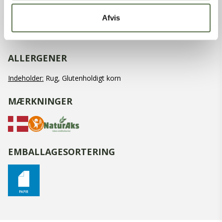
- heraf sukkerarter
3,2 g
Kostfibre
15 g
Afvis
Protein
9,4 g
Salt
0,02 g
ALLERGENER
Indeholder:
Rug, Glutenholdigt korn
MÆRKNINGER
EMBALLAGESORTERING