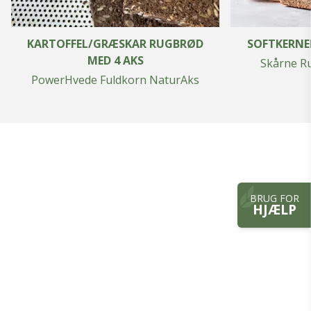
KARTOFFEL/GRÆSKAR RUGBRØD
SOFTKERNE
MED 4 AKS
Skårne R
PowerHvede Fuldkorn NaturAks
BRUG FOR
HJÆLP