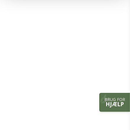
BRUG FOR
HJÆLP