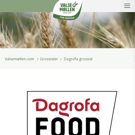
Åbe
Valsemøllen A/S
Valsemøllen.com
Grossister
Dagrofa grossist