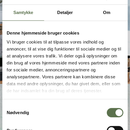
Samtykke
Detaljer
Om
Denne hjemmeside bruger cookies
Vi bruger cookies til at tilpasse vores indhold og
annoncer, til at vise dig funktioner til sociale medier og til
at analysere vores trafik. Vi deler også oplysninger om
din brug af vores hjemmeside med vores partnere inden
for sociale medier, annonceringspartnere og
analysepartnere. Vores partnere kan kombinere disse
data med andre oplysninger, du har givet dem, eller som
de har indsamlet fra din brug af deres tjenester.
HAR DU BRUG FOR HJÆLP?
Samtykkevalg
Nødvendig
Vores team af foodservice-eksperter er klar til
at hjælpe. Vi svarer gerne på dine
henvendelser om vores produkter eller