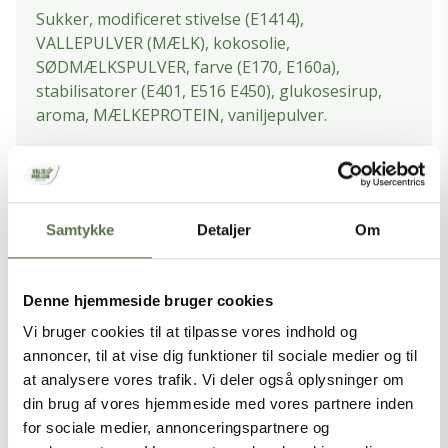
Sukker, modificeret stivelse (E1414),
VALLEPULVER (MÆLK), kokosolie,
SØDMÆLKSPULVER, farve (E170, E160a),
stabilisatorer (E401, E516 E450), glukosesirup,
aroma, MÆLKEPROTEIN, vaniljepulver.
NÆRINGSINDHOLD PR. 100 G
Energi
1633 kJ / 385 kcal
Samtykke
Detaljer
Om
Fedt
2,5 g
- heraf mættede fedtsyrer
2,1 g
Denne hjemmeside bruger cookies
Kulhydrater
89 g
Vi bruger cookies til at tilpasse vores indhold og
- heraf sukkerarter
60 g
annoncer, til at vise dig funktioner til sociale medier og til
Kostfibre
0,4 g
at analysere vores trafik. Vi deler også oplysninger om
Protein
1,4 g
din brug af vores hjemmeside med vores partnere inden
for sociale medier, annonceringspartnere og
Salt
0,75 g