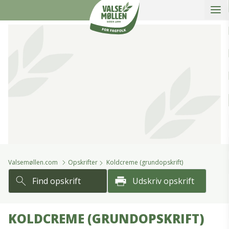
Åbe
slidein
Valsemøllen A/S
Valsemøllen.com
Opskrifter
Koldcreme (grundopskrift)
Find opskrift
Udskriv opskrift
KOLDCREME (GRUNDOPSKRIFT)