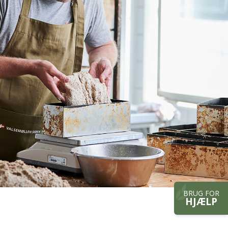
BRUG FOR
HJÆLP
Hurtig links til sitet