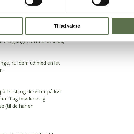
Tillad valgte
 2-3 gange, form til et brød,
ange, rul dem ud med en let
n.
å frost, og derefter på køl
ter.
Tag brødene og
e (til de har en