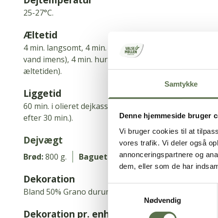
25-27°C.
Æltetid
4 min.
langsomt, 4 min.
hurtigt/mellem hastighed (1 m
vand imens), 4 min.
hurtigt/mellem hastighed.
(tilsæt 
æltetiden).
Samtykke
Liggetid
60 min.
i olieret dejkasse (foldes første gang, efter d
Denne hjemmeside bruger c
efter 30 min.
).
Vi bruger cookies til at tilpas
Dejvægt
vores trafik. Vi deler også 
annonceringspartnere og anal
Brød:
800 g.
Baguetter:
400 g
dem, eller som de har indsaml
Dekoration
Samtykkevalg
Bland 50% Grano durum grosso, 50% Sesam.
Nødvendig
Dekoration pr. enhed