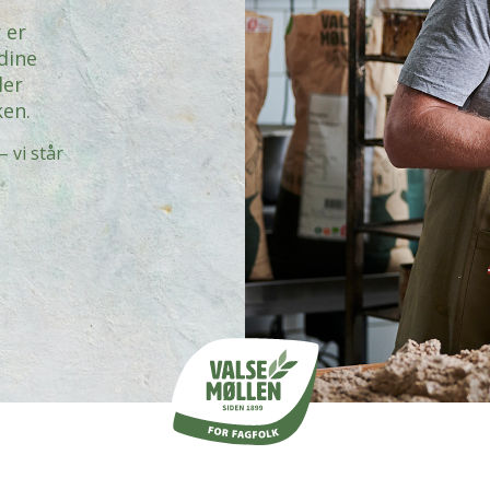
 er
 dine
ler
ken.
– vi står