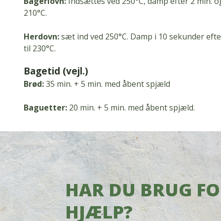
Bageriovn:
Indsættes ved 250°C, damp efter 2 min.
og
210°C.
Herdovn:
sæt ind ved 250°C.
Damp i 10 sekunder efter
til 230°C.
Bagetid (vejl.)
Brød:
35 min.
+ 5 min.
med åbent spjæld
Baguetter:
20 min.
+ 5 min.
med åbent spjæld.
HAR DU BRUG F
HJÆLP?