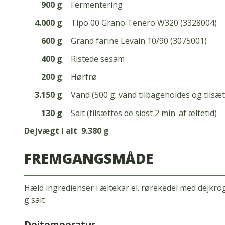
900 g
Fermentering
4.000 g
Tipo 00 Grano Tenero W320 (3328004)
600 g
Grand farine Levain 10/90 (3075001)
400 g
Ristede sesam
200 g
Hørfrø
3.150 g
Vand (500 g. vand tilbageholdes og tilsæ
130 g
Salt (tilsættes de sidst 2 min. af æltetid)
Dejvægt i alt
9.380 g
FREMGANGSMÅDE
Hæld ingredienser i æltekar el. rørekedel med dejkro
g salt
Dejtemperatur