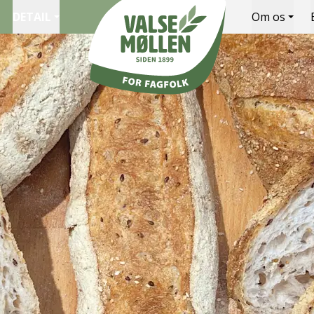
DETAIL
Om os
Valsemøllen A/S