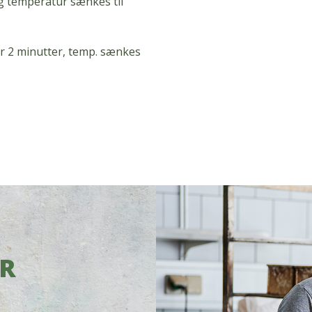
 temperatur sænkes til
 2 minutter, temp.
sænkes
OR