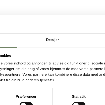
in langsomt tilsæt 500 g
130 g salt de sidste 2 min.
af
Detaljer
en er færdig kørt, og igen
ookies
se vores indhold og annoncer, til at vise dig funktioner til sociale
oplysninger om din brug af vores hjemmeside med vores partnere i
ysepartnere. Vores partnere kan kombinere disse data med andr
et fra din brug af deres tjenester.
Præferencer
Statistik