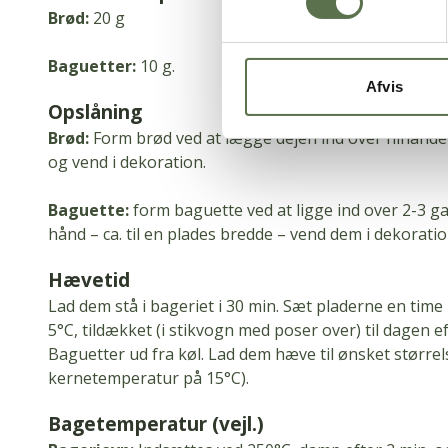
Brød:
20 g
Baguetter:
10 g.
Afvis
Opslåning
Brød:
Form brød ved at lægge dejen ind over hinanden
og vend i dekoration.
Baguette:
form baguette ved at ligge ind over 2-3 g
hånd – ca.
til en plades bredde – vend dem i dekoratio
Hævetid
Lad dem stå i bageriet i 30 min.
Sæt pladerne en time p
5°C, tildækket (i stikvogn med poser over) til dagen ef
Baguetter ud fra køl.
Lad dem hæve til ønsket størrels
kernetemperatur på 15°C).
Bagetemperatur (vejl.)