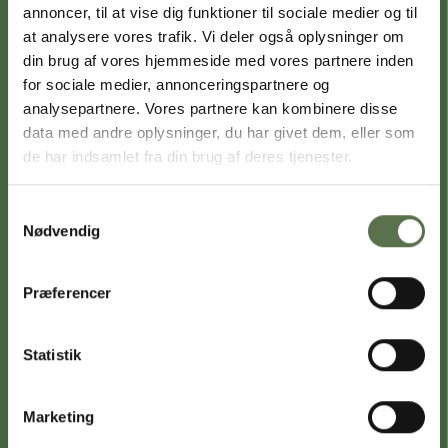
Se med, når vores fagfolk giver
annoncer, til at vise dig funktioner til sociale medier og til
rådgivning til det professionelle
at analysere vores trafik. Vi deler også oplysninger om
bagværk
din brug af vores hjemmeside med vores partnere inden
for sociale medier, annonceringspartnere og
analysepartnere. Vores partnere kan kombinere disse
data med andre oplysninger, du har givet dem, eller som
de har indsamlet fra din brug af deres tjenester.
VALSEMØLLEN FOR FAGFOLK
Samtykkevalg
Deltag i debatten, se kampagner
Nødvendig
og få nye opskrifter på Facebook
Præferencer
Statistik
VALSEMØLLEN FOR FAGFOLK
Marketing
Få adgang til spændende
opskrifter, nyheder, tips og tricks