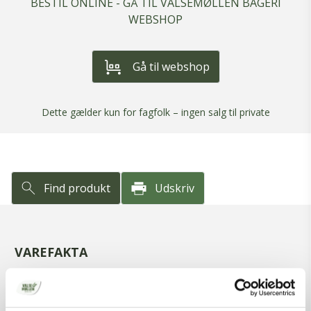
BESTIL ONLINE - GÅ TIL VALSEMØLLEN BAGERI
WEBSHOP
Gå til webshop
Dette gælder kun for fagfolk – ingen salg til private
Find produkt
Udskriv
VAREFAKTA
Varenummer
2306004
Varenavn
Unika Rugkerner NaturAks,