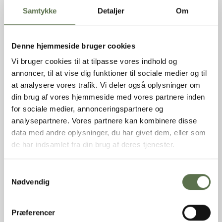
Dansk
Samtykke
Detaljer
Om
Nettovægt
12,5 kg
Produkttype
Rugkerner
Varebetegnelse
Klemte rugkerner
Denne hjemmeside bruger cookies
Varemærke
Valsemøllen
EAN (stk)
05701075106400
Vi bruger cookies til at tilpasse vores indhold og
Emballage
Sæk
annoncer, til at vise dig funktioner til sociale medier og til
Holdbarhed (uåbnet)
270 dage
at analysere vores trafik. Vi deler også oplysninger om
Opbevaring
Tørt, ikke for varmt og ikke
din brug af vores hjemmeside med vores partnere inden
sammen med stærkt lugtende
for sociale medier, annonceringspartnere og
varer.
analysepartnere. Vores partnere kan kombinere disse
Oprindelsesland
Danmark
data med andre oplysninger, du har givet dem, eller som
Dyrket/Høstet i
Danmark
de har indsamlet fra din brug af deres tjenester.
INGREDIENSER
Samtykkevalg
RUGKERNER.
Nødvendig
NÆRINGSINDHOLD PR. 100G
Præferencer