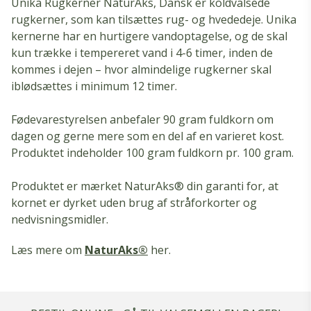
Unika Rugkerner NaturAks, Dansk er koldvalsede
rugkerner, som kan tilsættes rug- og hvededeje. Unika
kernerne har en hurtigere vandoptagelse, og de skal
kun trække i tempereret vand i 4-6 timer, inden de
kommes i dejen – hvor almindelige rugkerner skal
iblødsættes i minimum 12 timer.
Fødevarestyrelsen anbefaler 90 gram fuldkorn om
dagen og gerne mere som en del af en varieret kost.
Produktet indeholder 100 gram fuldkorn pr. 100 gram.
Produktet er mærket NaturAks® din garanti for, at
kornet er dyrket uden brug af stråforkorter og
nedvisningsmidler.
Læs mere om
NaturAks®
her.