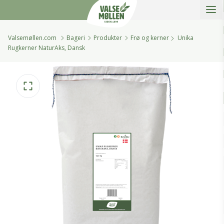
Åbe
Valsemøllen A/S
Valsemøllen.com
Bageri
Produkter
Frø og kerner
Unika
Rugkerner NaturAks, Dansk