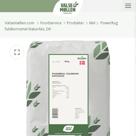
Åbe
Valsemøllen A/S
Valsemøllen.com
Foodservice
Produkter
Mel
PowerRug
fuldkornsmel NaturAks, DK