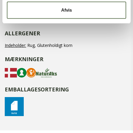
Kostfibre
15 g
Afvis
Protein
9,4 g
Salt
0,02 g
ALLERGENER
Indeholder:
Rug, Glutenholdigt korn
MÆRKNINGER
EMBALLAGESORTERING