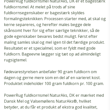
PowerRug fuldkornsmel NaturAks, DK er et bagestærk
fuldkornsmel. At melet på trods af sine
fuldkornsegenskaber er bagestærk skyldes
formalingsteknikken. Processen starter med, at skal og
kerne separeres, og herefter males begge dele
skånsomt hver for sig efter særlige teknikker, så de
gode egenskaber bevares bedst muligt. Først efter
maling samles skal og mel igen til det færdige produkt.
Resultatet er et specialmel, som er fyldt med gode
fuldkorn. Bageevne lægger sig tæt op ad almindeligt
rugsigtemel.
Fødevarestyrelsen anbefaler 90 gram fuldkorn om
dagen og gerne mere som en del af en varieret kost.
Produktet indeholder 100 gram fuldkorn pr. 100 gram.
PowerRug fuldkornsmel NaturAks, DK er mærket med
Dansk Mel og Valsemøllens NaturAks®, hvilket
betyder, at du får et produkt af ekstra god kvalitet,