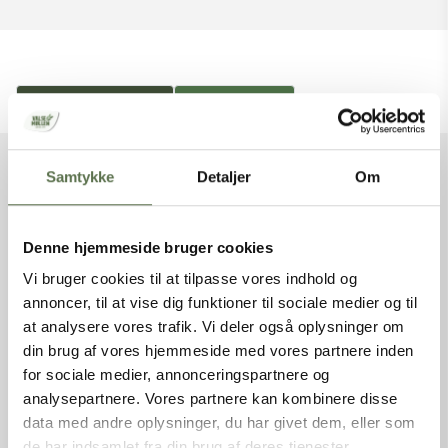
Find produkt
Udskriv
Samtykke
Detaljer
Om
VAREFAKTA
Denne hjemmeside bruger cookies
Varenummer
3069005
Varenavn
PowerRug fuldkornsmel
Vi bruger cookies til at tilpasse vores indhold og
NaturAks, DK
annoncer, til at vise dig funktioner til sociale medier og til
Nettovægt
10 kg
at analysere vores trafik. Vi deler også oplysninger om
Produkttype
Fuldkornsmel
din brug af vores hjemmeside med vores partnere inden
Varebetegnelse
Fuldkornsrugmel
for sociale medier, annonceringspartnere og
Varemærke
Valsemøllen
analysepartnere. Vores partnere kan kombinere disse
EAN (stk)
05701075109517
data med andre oplysninger, du har givet dem, eller som
Emballage
Sæk
de har indsamlet fra din brug af deres tjenester.