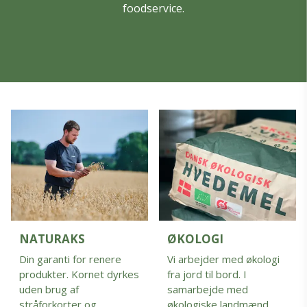
foodservice.
NATURAKS
ØKOLOGI
Din garanti for renere
Vi arbejder med økologi
produkter. Kornet dyrkes
fra jord til bord. I
uden brug af
samarbejde med
stråforkorter og
økologiske landmænd