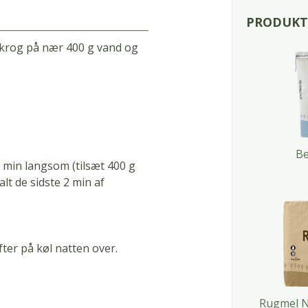
PRODUKTE
ejkrog på nær 400 g vand og
Be
 min langsom (tilsæt 400 g
lt de sidste 2 min af
ter på køl natten over.
Rugmel N