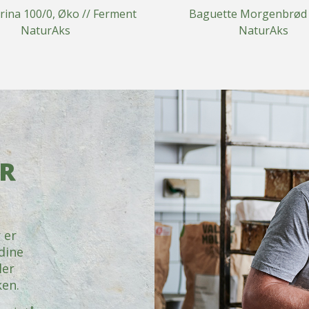
rina 100/0, Øko // Ferment
Baguette Morgenbrød 
NaturAks
NaturAks
OR
 er
 dine
ler
ken.