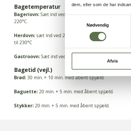
dem, eller som de har indsaml
Bagetemperatur
Bageriovn:
Sæt ind ved 250°C.
Damp i 10 sekunder eft
Samtykkevalg
220°C.
Nødvendig
Herdovn:
sæt ind ved 250°C.
Damp i 10 sekunder efter
til 230°C
Gastroovn:
Sæt ind ved 230°C.
Damp i 10 sekunder, 
Afvis
Bagetid (vejl.)
Brød:
30 min.
+ 10 min.
med åbent spjæld.
Baguette:
20 min.
+ 5 min.
med åbent spjæld.
Stykker:
20 min.
+ 5 min.
med åbent spjæld.