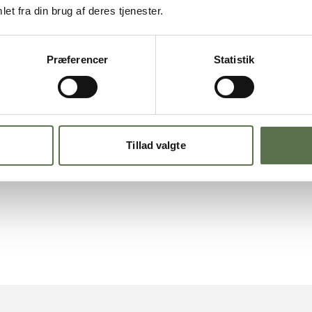
et fra din brug af deres tjenester.
er 2 min, temp.
sænkes til
Præferencer
Statistik
 2 minutter, temp.
sænkes
temp.
sænkes til 180°C.
Tillad valgte