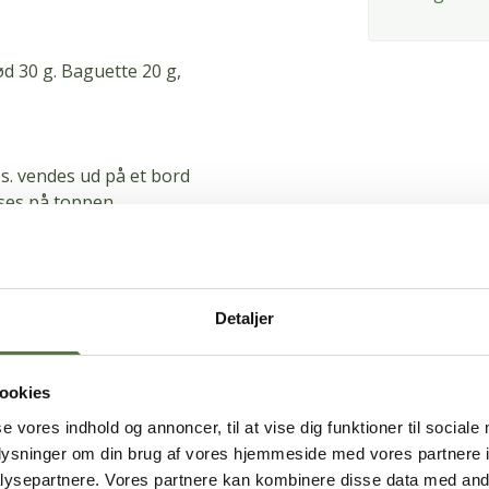
d 30 g.
Baguette 20 g,
s.
vendes ud på et bord
es på toppen.
lade.
 på plade.
Detaljer
på plader.
ookies
se vores indhold og annoncer, til at vise dig funktioner til sociale
ed rumtemperatur i 30-45
oplysninger om din brug af vores hjemmeside med vores partnere i
ysepartnere. Vores partnere kan kombinere disse data med andr