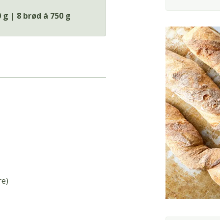
 g | 8 brød á 750 g
re)