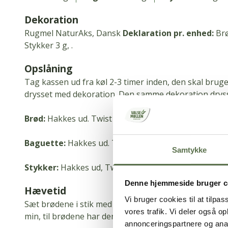
Dekoration
Rugmel NaturAks, Dansk
Deklaration pr.
enhed:
Brø
Stykker 3 g, .
Opslåning
Tag kassen ud fra køl 2-3 timer inden, den skal bruge
drysset med dekoration.
Den samme dekoration dryss
Brød:
Hakkes ud.
Twist dejstykkerne og sæt dem på p
Baguette:
Hakkes ud.
Twist dejstykkerne og sæt dem
Samtykke
Stykker:
Hakkes ud, Twist dejstykkerne, og sæt dem 
Denne hjemmeside bruger c
Hævetid
Vi bruger cookies til at tilpas
Sæt brødene i stik med stikpose henover.
Lad hæve v
vores trafik. Vi deler også 
min, til brødene har den ønskede størrelse.
annonceringspartnere og anal