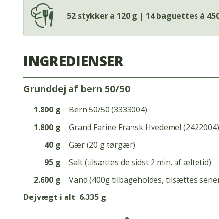
52 stykker a 120 g | 14 baguettes á 450
INGREDIENSER
grunddej af bern 50/50
1.800 g
Bern 50/50 (3333004)
1.800 g
Grand Farine Fransk Hvedemel (2422004)
40 g
Gær (20 g tørgær)
95 g
Salt (tilsættes de sidst 2 min. af æltetid)
2.600 g
Vand (400g tilbageholdes, tilsættes sene
Dejvægt i alt
6.335 g