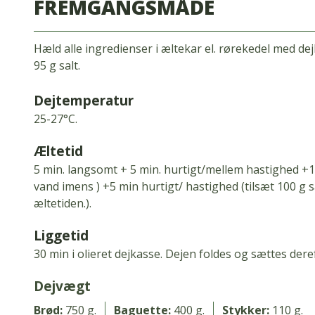
FREMGANGSMÅDE
Hæld alle ingredienser i æltekar el. rørekedel med d
95 g salt.
Dejtemperatur
25-27°C.
Æltetid
5 min.
langsomt + 5 min.
hurtigt/mellem hastighed +1
vand imens ) +5 min hurtigt/ hastighed (tilsæt 100 g sa
æltetiden.
).
Liggetid
30 min i olieret dejkasse.
Dejen foldes og sættes deref
Dejvægt
Brød:
750 g.
Baguette:
400 g.
Stykker:
110 g.