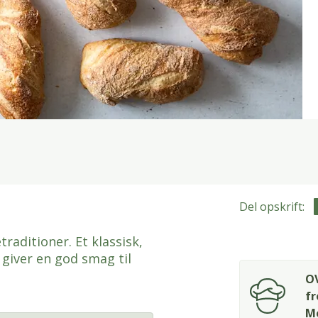
Del opskrift:
raditioner. Et klassisk,
 giver en god smag til
OV
fr
Me