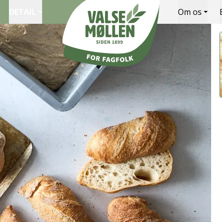
DETAIL
Om os
Valsemøllen A/S