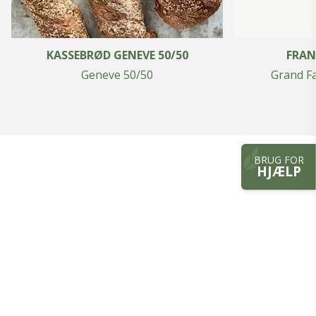
KASSEBRØD GENEVE 50/50
FRAN
Geneve 50/50
Grand Fa
BRUG FOR
HJÆLP