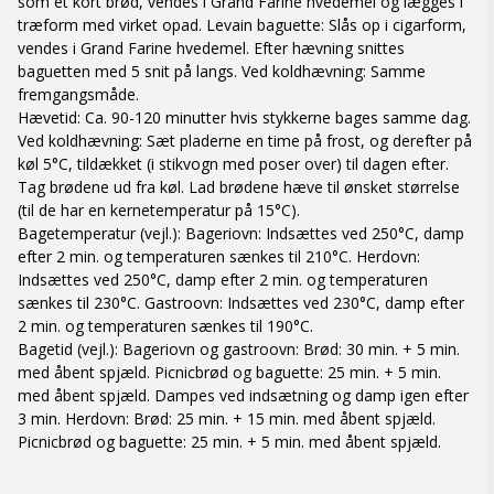
som et kort brød, vendes i Grand Farine hvedemel og lægges i
træform med virket opad. Levain baguette: Slås op i cigarform,
vendes i Grand Farine hvedemel. Efter hævning snittes
baguetten med 5 snit på langs. Ved koldhævning: Samme
fremgangsmåde.
Hævetid: Ca. 90-120 minutter hvis stykkerne bages samme dag.
Ved koldhævning: Sæt pladerne en time på frost, og derefter på
køl 5°C, tildækket (i stikvogn med poser over) til dagen efter.
Tag brødene ud fra køl. Lad brødene hæve til ønsket størrelse
(til de har en kernetemperatur på 15°C).
Bagetemperatur (vejl.): Bageriovn: Indsættes ved 250°C, damp
efter 2 min. og temperaturen sænkes til 210°C. Herdovn:
Indsættes ved 250°C, damp efter 2 min. og temperaturen
sænkes til 230°C. Gastroovn: Indsættes ved 230°C, damp efter
2 min. og temperaturen sænkes til 190°C.
Bagetid (vejl.): Bageriovn og gastroovn: Brød: 30 min. + 5 min.
med åbent spjæld. Picnicbrød og baguette: 25 min. + 5 min.
med åbent spjæld. Dampes ved indsætning og damp igen efter
3 min. Herdovn: Brød: 25 min. + 15 min. med åbent spjæld.
Picnicbrød og baguette: 25 min. + 5 min. med åbent spjæld.