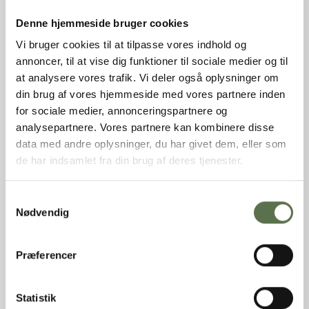
ALLERGENER
Denne hjemmeside bruger cookies
Indeholder:
Glutenholdigt korn, Hvede
Vi bruger cookies til at tilpasse vores indhold og
annoncer, til at vise dig funktioner til sociale medier og til
EMBALLAGESORTERING
at analysere vores trafik. Vi deler også oplysninger om
din brug af vores hjemmeside med vores partnere inden
for sociale medier, annonceringspartnere og
analysepartnere. Vores partnere kan kombinere disse
data med andre oplysninger, du har givet dem, eller som
de har indsamlet fra din brug af deres tjenester.
FREMGANGSMÅDE
Samtykkevalg
Nødvendig
Opskrift til 9 brød á 700 g | 14 picnicbrød á 400 g | 17 baguette
á 350 g
3.250 g Grand Farine Fransk Hvedemel (2422004)
Præferencer
325 g Grand Farine Levain 10/90 (3075001)
70 g Salt (tilsættes de sidst 2 min. af æltetid)
40 g Gær (20 g tørgær)
Statistik
2.300 g Vand