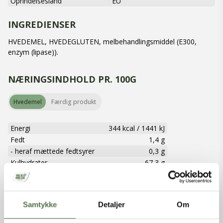
Oprindelsesland
EU
INGREDIENSER
HVEDEMEL, HVEDEGLUTEN, melbehandlingsmiddel (E300,
enzym (lipase)).
NÆRINGSINDHOLD PR. 100G
Hvedemel
Færdig produkt
Energi
344 kcal
/
1441 kJ
Fedt
1,4 g
- heraf mættede fedtsyrer
0,3 g
Kulhydrater
67,3 g
- heraf sukkerarter
0,5 g
Kostfibre
3,2 g
Protein
13 g
Samtykke
Detaljer
Om
Salt
0,01 g