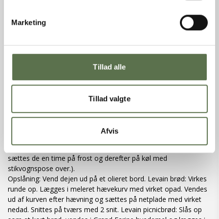
5.985 g Dejvægt i alt
Marketing
Hæld alle ingredienser i æltekar el. rørekedel med dejkrog, på
nær 70 g salt.
Dejtemperatur: 25-27°C.
Æltetid: 8 min. langsomt + 3 min. hurtigt/mellem hastighed
Tillad alle
(tilsæt 70 g. salt de sidste 2 min. af æltetiden).
Liggetid: 120 min. i olieret dejkasse hvis bages samme dag. 60
min. i olieret dejkasse ved koldhævning.
Tillad valgte
Dejvægt: Levain brød: 700 g Levain picnicbrød: 400 g Levain
baguette: 350 g
Form: Hævekurv og træform (17,5x11,0 cm).
Afvis
Dekoration: Grand Farine hvedemel.
Hævetid: Tørrask i ca. 90-120 min. (ønskes brødene koldhævet,
sættes de en time på frost og derefter på køl med
stikvognspose over.).
Opslåning: Vend dejen ud på et olieret bord. Levain brød: Virkes
runde op. Lægges i meleret hævekurv med virket opad. Vendes
ud af kurven efter hævning og sættes på netplade med virket
nedad. Snittes på tværs med 2 snit. Levain picnicbrød: Slås op