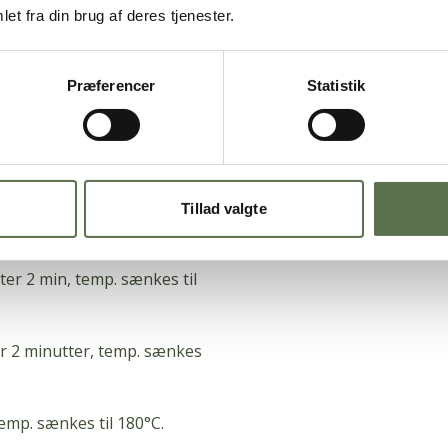
et fra din brug af deres tjenester.
ange, rul dem ud med en let
n.
Præferencer
Statistik
ed rumtemperatur i 30-45
Tillad valgte
er 2 min, temp.
sænkes til
 2 minutter, temp.
sænkes
temp.
sænkes til 180°C.