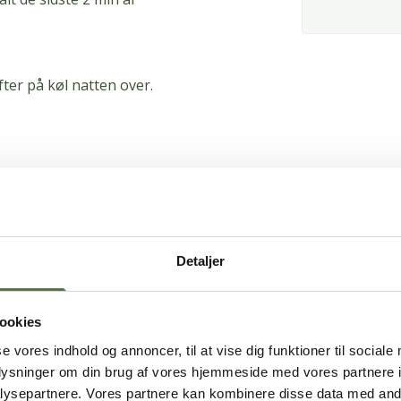
ter på køl natten over.
Detaljer
kker 3 g.
ookies
s.
se vores indhold og annoncer, til at vise dig funktioner til sociale
 form til et brød, og vend i
oplysninger om din brug af vores hjemmeside med vores partnere i
ysepartnere. Vores partnere kan kombinere disse data med andr