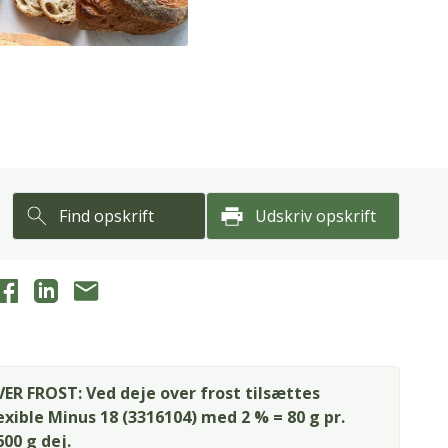
Find opskrift
Udskriv opskrift
ER FROST: Ved deje over frost tilsættes
exible Minus 18 (3316104) med 2 % = 80 g pr.
600 g dej.