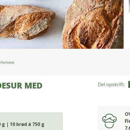
 Ferment
DESUR MED
Del opskrift:
OV
Fl
 g | 10 brød á 750 g
7.