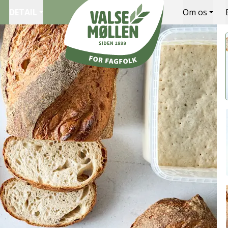
DETAIL
Om os
Valsemøllen A/S