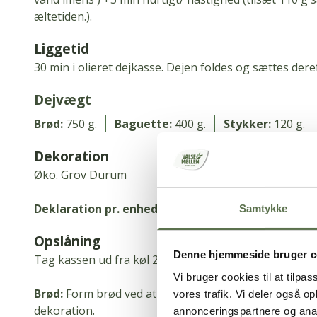
æltetiden.
).
Liggetid
30 min i olieret dejkasse.
Dejen foldes og sættes deref
Dejvægt
Brød:
750 g.
Baguette:
400 g.
Stykker:
120 g.
Dekoration
Øko.
Grov Durum
Deklaration pr.
enhed:
Brød 30 g.
Baguette 20 g, Sty
Samtykke
Opslåning
Denne hjemmeside bruger c
Tag kassen ud fra køl 2-3 timer inden, den skal bruge
Vi bruger cookies til at tilpas
Brød:
Form brød ved at ligge dejen ind over 2-3 gange,
vores trafik. Vi deler også 
dekoration.
annonceringspartnere og anal