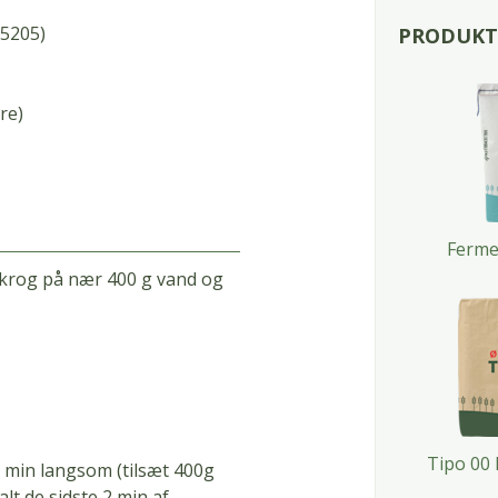
5205)
PRODUKTE
re)
Ferme
ejkrog på nær 400 g vand og
Tipo 00
 min langsom (tilsæt 400g
lt de sidste 2 min af