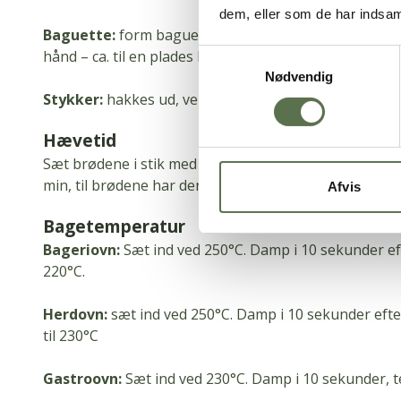
dem, eller som de har indsaml
Baguette:
form baguette ved at ligge ind over 2-3 g
hånd – ca.
til en plades bredde – vend dem i dekoratio
Samtykkevalg
Nødvendig
Stykker:
hakkes ud, vendes i dekoration.
Hævetid
Sæt brødene i stik med stikpose henover.
Lad hæve v
min, til brødene har den ønskede størrelse.
Afvis
Bagetemperatur
Bageriovn:
Sæt ind ved 250°C.
Damp i 10 sekunder eft
220°C.
Herdovn:
sæt ind ved 250°C.
Damp i 10 sekunder efter
til 230°C
Gastroovn:
Sæt ind ved 230°C.
Damp i 10 sekunder, 