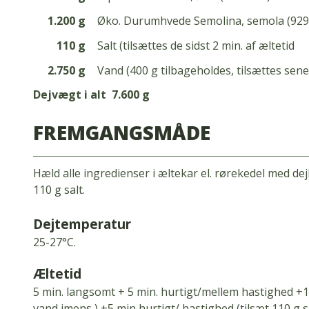
1.200 g
Øko. Durumhvede Semolina, semola (929
110 g
Salt (tilsættes de sidst 2 min. af æltetid
2.750 g
Vand (400 g tilbageholdes, tilsættes sene
Dejvægt i alt
7.600 g
FREMGANGSMÅDE
Hæld alle ingredienser i æltekar el. rørekedel med d
110 g salt.
Dejtemperatur
25-27°C.
Æltetid
5 min.
langsomt + 5 min.
hurtigt/mellem hastighed +1
vand imens ) +5 min hurtigt/ hastighed (tilsæt 110 g sa