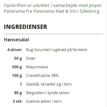
Opskriften er udviklet i samarbejde med Jesper
Panorama fra Panorama Mad & Vin i Silkeborg.
INGREDIENSER
hønsesalat
4 skiver
Rug Gourmet rugbrød på ferment
50 g
Smør
500 g
Mayonnaise
100 g
Cremefraiche 38%
1
Glaskål, skrællet og i tern
80 g
Blegselleri i tynde skiver
2 stk
Grønne æbler i tern