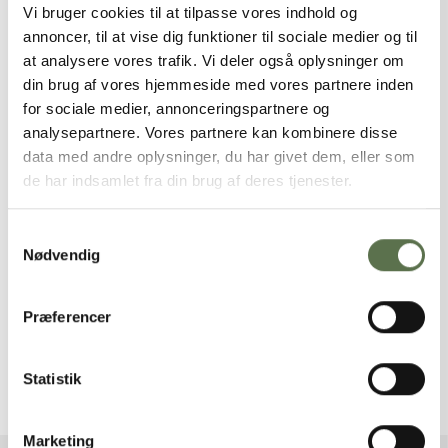
Vi bruger cookies til at tilpasse vores indhold og
annoncer, til at vise dig funktioner til sociale medier og til
at analysere vores trafik. Vi deler også oplysninger om
din brug af vores hjemmeside med vores partnere inden
for sociale medier, annonceringspartnere og
analysepartnere. Vores partnere kan kombinere disse
PRODUKTER I OPSKRIFTEN
data med andre oplysninger, du har givet dem, eller som
de har indsamlet fra din brug af deres tjenester.
Samtykkevalg
Nødvendig
Præferencer
Rug Gourmet Rugbrød
Ferment – aktiv surdej
100/0 NaturAks
Statistik
Marketing