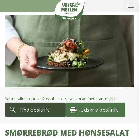
Åbe
slidein
Valsemøllen A/S
Valsemøllen.com
Opskrifter
Smørrebrød med hønsesalat
Find opskrift
Udskriv opskrift
SMØRREBRØD MED HØNSESALAT