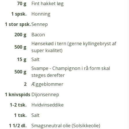
70 g
Fint hakket løg
1 spsk.
Honning
1 stor spsk.
Sennep
200 g
Bacon
Hønsekød i tern (gerne kyllingebryst af
500 g
super kvalitet)
15 g
Salt
Svampe - Champignon i rå form skal
500 g
steges derefter
2
Æggeblommer
1 knivspids
Dijonsennep
1-2 tsk.
Hvidvinseddike
1 tsk.
Salt
1 1/2 dl.
Smagsneutral olie (Solsikkeolie)