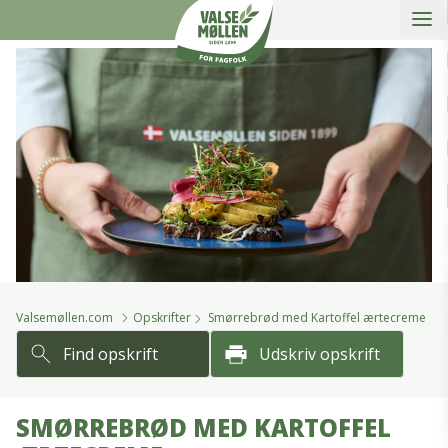
Åbe
slidein
Valsemøllen A/S
Valsemøllen.com
Opskrifter
Smørrebrød med Kartoffel ærtecreme
Find opskrift
Udskriv opskrift
SMØRREBRØD MED KARTOFFEL