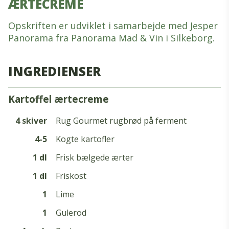
ÆRTECREME
Opskriften er udviklet i samarbejde med Jesper
Panorama fra Panorama Mad & Vin i Silkeborg.
INGREDIENSER
kartoffel ærtecreme
4 skiver
Rug Gourmet rugbrød på ferment
4-5
Kogte kartofler
1 dl
Frisk bælgede ærter
1 dl
Friskost
1
Lime
1
Gulerod