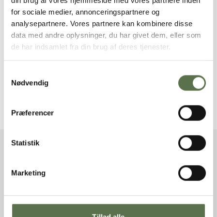
din brug af vores hjemmeside med vores partnere inden
for sociale medier, annonceringspartnere og
analysepartnere. Vores partnere kan kombinere disse
data med andre oplysninger, du har givet dem, eller som
de har indsamlet fra din brug af deres tjenester.
Samtykkevalg
Nødvendig
Rug Gourmet Rugbrød
Ferment – aktiv surdej
100/0 NaturAks
Præferencer
Statistik
ANDRE GODE OPSKRIFTER
Marketing
Se alle opskrifter
Tillad alle