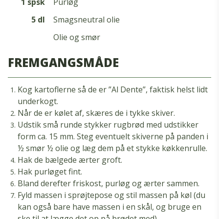
1 spsk
Purløg
5 dl
Smagsneutral olie
Olie og smør
FREMGANGSMÅDE
Kog kartoflerne så de er ”Al Dente”, faktisk helst lidt
underkogt.
Når de er kølet af, skæres de i tykke skiver.
Udstik små runde stykker rugbrød med udstikker
form ca. 15 mm. Steg eventuelt skiverne på panden i
½ smør ½ olie og læg dem på et stykke køkkenrulle.
Hak de bælgede ærter groft.
Hak purløget fint.
Bland derefter friskost, purløg og ærter sammen.
Fyld massen i sprøjtepose og stil massen på køl (du
kan også bare have massen i en skål, og bruge en
ske til at lægge det op på brødet med).