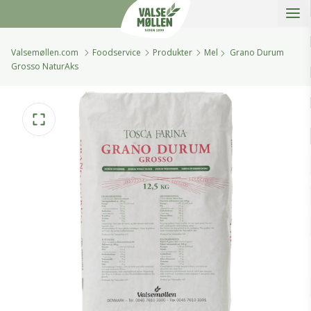
Åbe
Valsemøllen A/S
Valsemøllen.com
Foodservice
Produkter
Mel
Grano Durum
Grosso NaturAks