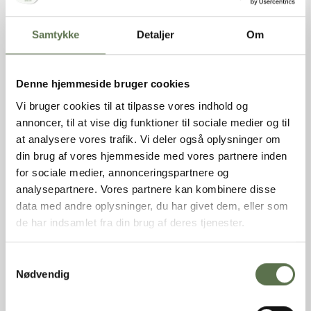
Varenavn
Grano Durum Grosso NaturAks
Nettovægt
12,5 kg
Samtykke
Detaljer
Om
Produkttype
Durummel
Varebetegnelse
Groftformalet durumhvedemel
Varemærke
Valsemøllen
Denne hjemmeside bruger cookies
EAN (stk)
05701075105854
Vi bruger cookies til at tilpasse vores indhold og
Emballage
Sæk
Holdbarhed (uåbnet)
270 dage
annoncer, til at vise dig funktioner til sociale medier og til
Opbevaring
Tørt, ikke for varmt og ikke
at analysere vores trafik. Vi deler også oplysninger om
sammen med stærkt lugtende
din brug af vores hjemmeside med vores partnere inden
varer.
for sociale medier, annonceringspartnere og
Oprindelsesland
EU
analysepartnere. Vores partnere kan kombinere disse
Dyrket/Høstet i
Danmark
data med andre oplysninger, du har givet dem, eller som
de har indsamlet fra din brug af deres tjenester.
INGREDIENSER
Groft formalet DURUMHVEDEMEL.
Samtykkevalg
Nødvendig
NÆRINGSINDHOLD PR. 100G