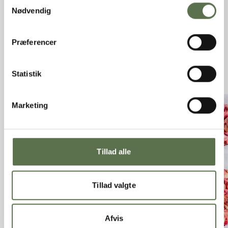
Samtykkevalg
Nødvendig
ANDRE GODE OPSKRIFTER
Præferencer
Se alle opskrifter
Statistik
Marketing
Tillad alle
Tillad valgte
Afvis