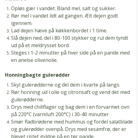
Opløs gær i vandet. Bland mel, salt og sukker.
Rør mel i vandet lidt ad gangen. Ælt dejen godt
igennem.
Lad dejen hæve på køkkenbordet i 1 time.
Slå dejen ned, del i 80-100 stykker og rul dem tyndt
ud på et meldrysset bord.
Steges i 1-2 minutter på hver side på en pande med
en anelse olivenolie.
Honningbagte gulerødder
Skyl gulerødderne og del dem i kvarte på langs.
Rør honning ud i olie og citronsaft og vend det med
gulerødderne.
Drys med chiliflager og bag dem i en forvarmet ovn
på 220°C (varmluft 200°C) i 30-40 minutter.
Smør fladbrødene med hummus og fordel salatblade
og gulerødder ovenpå. Drys med sesamfrø, der er
blevet ristet gyldne på en tør pande.