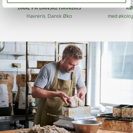
DAAL PÅ DANSKE HAVRERIS
RØ
Havreris. Dansk Øko
med økolog