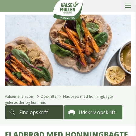
Åbe
slidein
Valsemøllen A/S
Valsemøllen.com
Opskrifter
Fladbrød med honningbagte
gulerødder og hummus
Find opskrift
Udskriv opskrift
FLADBRØD MED HONNINGBAGTE