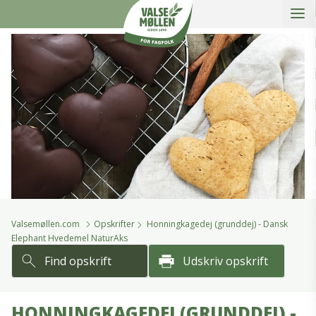
Åbe
slidein
Valsemøllen A/S
Valsemøllen.com
Opskrifter
Honningkagedej (grunddej) - Dansk
Elephant Hvedemel NaturAks
Find opskrift
Udskriv opskrift
HONNINGKAGEDEJ (GRUNDDEJ) -