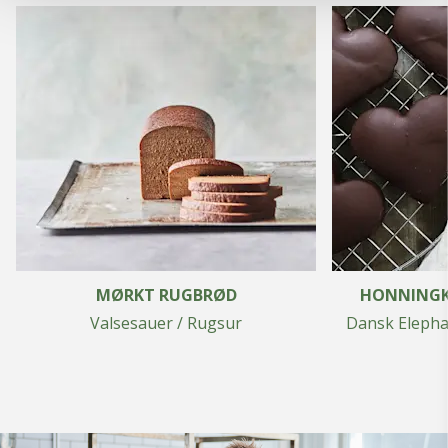
MØRKT RUGBRØD
HONNINGKA
Valsesauer / Rugsur
Dansk Elepha