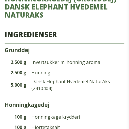
DANSK ELEPHANT HVEDEMEL
NATURAKS
INGREDIENSER
grunddej
2.500 g
Invertsukker m. honning aroma
2.500 g
Honning
Dansk Elephant Hvedemel NaturAks
5.000 g
(2410404)
honningkagedej
100 g
Honningkage krydderi
100 g
Hjortetaksalt