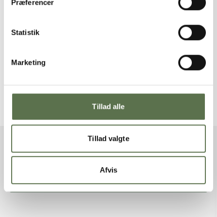
Præferencer
Statistik
Marketing
Dansk Elephant
Hvedemel NaturAks
Tillad alle
Tillad valgte
ANDRE GODE OPSKRIFTER
Afvis
Se alle opskrifter