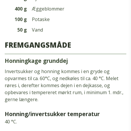
400 g
Æggeblommer
100 g
Potaske
50 g
Vand
FREMGANGSMÅDE
honningkage grunddej
Invertsukker og honning kommes i en gryde og
opvarmes til ca. 60°C, og nedkøles til ca. 40 °C. Melet
røres i, derefter kommes dejen i en dejkasse, og
opbevares i tempereret mørkt rum, i minimum 1. mdr.,
gerne længere.
Honning/invertsukker temperatur
40 °C.