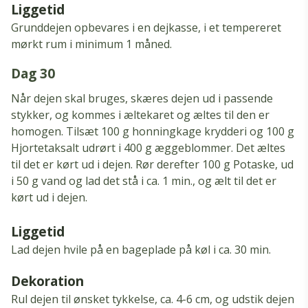
Liggetid
Grunddejen opbevares i en dejkasse, i et tempereret
mørkt rum i minimum 1 måned.
dag 30
Når dejen skal bruges, skæres dejen ud i passende
stykker, og kommes i æltekaret og æltes til den er
homogen. Tilsæt 100 g honningkage krydderi og 100 g
Hjortetaksalt udrørt i 400 g æggeblommer. Det æltes
til det er kørt ud i dejen. Rør derefter 100 g Potaske, ud
i 50 g vand og lad det stå i ca. 1 min., og ælt til det er
kørt ud i dejen.
Liggetid
Lad dejen hvile på en bageplade på køl i ca.
30 min.
Dekoration
Rul dejen til ønsket tykkelse, ca.
4-6 cm, og udstik dejen