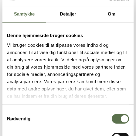
Samtykke
Detaljer
Om
Denne hjemmeside bruger cookies
Vi bruger cookies til at tilpasse vores indhold og
annoncer, til at vise dig funktioner til sociale medier og til
at analysere vores trafik. Vi deler også oplysninger om
din brug af vores hjemmeside med vores partnere inden
for sociale medier, annonceringspartnere og
analysepartnere. Vores partnere kan kombinere disse
INGREDIENSER
data med andre oplysninger, du har givet dem, eller som
de har indsamlet fra din brug af deres tjenester.
HVEDEMEL, Invertsukker, Honning, Honningkage
krydderi, Hjortetaksalt, ÆG, Vand
Samtykkevalg
Nødvendig
PRODUKTER I OPSKRIFTEN