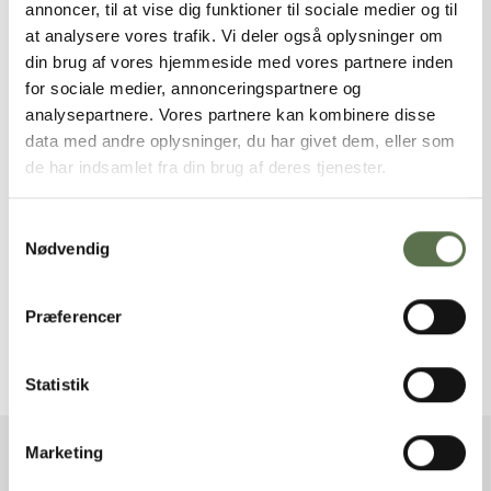
annoncer, til at vise dig funktioner til sociale medier og til
at analysere vores trafik. Vi deler også oplysninger om
din brug af vores hjemmeside med vores partnere inden
Basis Rugbrød Mørk
Dansk Elephant
for sociale medier, annonceringspartnere og
20/80 NaturAks
Hvedemel NaturAks
analysepartnere. Vores partnere kan kombinere disse
data med andre oplysninger, du har givet dem, eller som
de har indsamlet fra din brug af deres tjenester.
Samtykkevalg
Nødvendig
Præferencer
Rugmel NaturAks,
Rugsigtemel NaturAks,
Dansk
Dansk
Statistik
Marketing