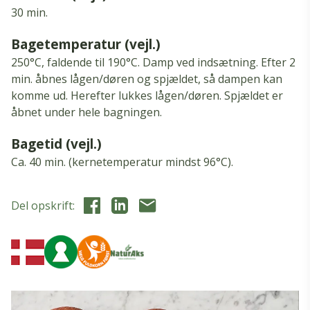
30 min.
Bagetemperatur (vejl.)
250°C, faldende til 190°C.
Damp ved indsætning.
Efter 2
min.
åbnes lågen/døren og spjældet, så dampen kan
komme ud.
Herefter lukkes lågen/døren.
Spjældet er
åbnet under hele bagningen.
Bagetid (vejl.)
Ca.
40 min.
(kernetemperatur mindst 96°C).
Del opskrift: