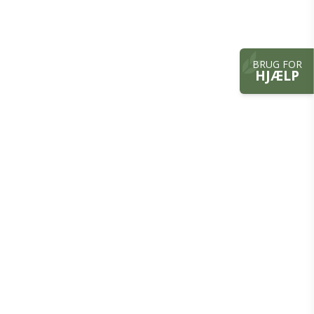
BRUG FOR
HJÆLP