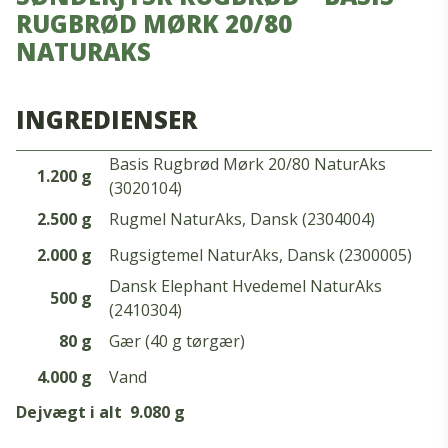
RUGBRØD MØRK 20/80
NATURAKS
INGREDIENSER
Basis Rugbrød Mørk 20/80 NaturAks
1.200 g
(3020104)
2.500 g
Rugmel NaturAks, Dansk (2304004)
2.000 g
Rugsigtemel NaturAks, Dansk (2300005)
Dansk Elephant Hvedemel NaturAks
500 g
(2410304)
80 g
Gær (40 g tørgær)
4.000 g
Vand
Dejvægt i alt
9.080 g