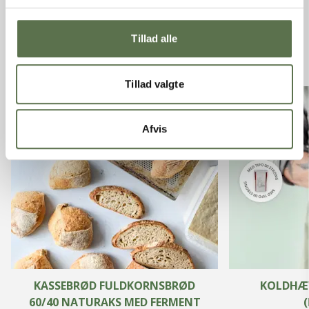
ANDRE GODE OPSKRIFTER
Se alle opskrifter
Tillad alle
Tillad valgte
Afvis
KASSEBRØD FULDKORNSBRØD
KOLDHÆV
60/40 NATURAKS MED FERMENT