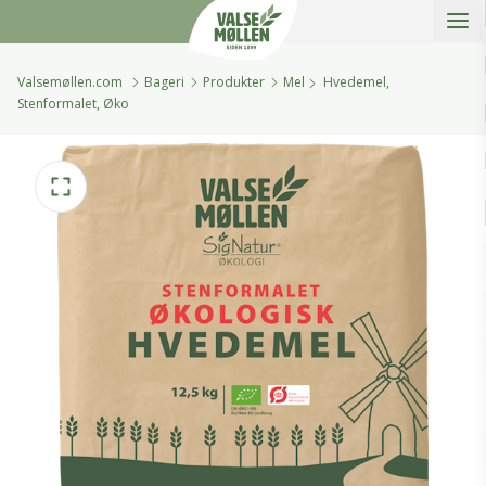
Åbe
Valsemøllen A/S
Valsemøllen.com
Bageri
Produkter
Mel
Hvedemel,
Stenformalet, Øko