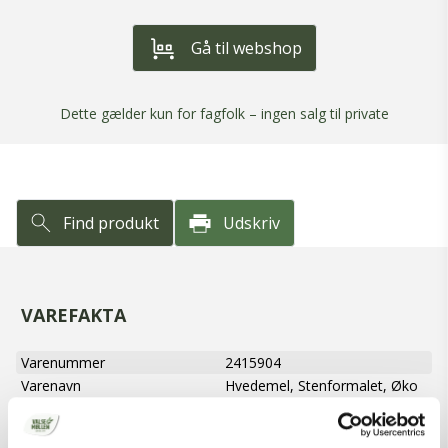
Gå til webshop
Dette gælder kun for fagfolk – ingen salg til private
Find produkt
Udskriv
VAREFAKTA
Varenummer
2415904
Varenavn
Hvedemel, Stenformalet, Øko
Nettovægt
12,5 kg
Produkttype
Hvedemel, øko