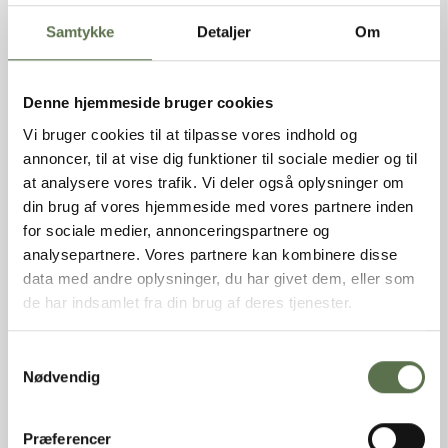
Varebetegnelse
Stenformalet økologisk
hvedemel
Samtykke
Detaljer
Om
Varemærke
Valsemøllen
EAN (stk)
05701075110476
Emballage
Sæk
Denne hjemmeside bruger cookies
Holdbarhed (uåbnet)
270 dage
Vi bruger cookies til at tilpasse vores indhold og
Opbevaring
Tørt, ikke for varmt og ikke
annoncer, til at vise dig funktioner til sociale medier og til
sammen med stærkt lugtende
at analysere vores trafik. Vi deler også oplysninger om
varer.
din brug af vores hjemmeside med vores partnere inden
Oprindelsesland
EU
Dyrket/Høstet i
Danmark
for sociale medier, annonceringspartnere og
analysepartnere. Vores partnere kan kombinere disse
INGREDIENSER
data med andre oplysninger, du har givet dem, eller som
de har indsamlet fra din brug af deres tjenester.
Stenformalet økologisk HVEDEMEL, melbehandlingsmiddel
(E300). Kan indeholde spor af glutenholdige kornprodukter.
Samtykkevalg
Nødvendig
NÆRINGSINDHOLD PR. 100G
Hvedemel, øko
Færdig produkt
Præferencer