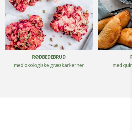
RØDBEDEBRUD
med økologiske græskarkerner
med quin