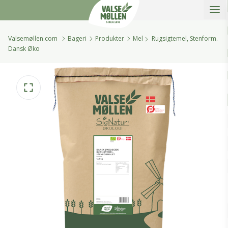
Åbe
Valsemøllen A/S
Valsemøllen.com
Bageri
Produkter
Mel
Rugsigtemel, Stenform.
Dansk Øko