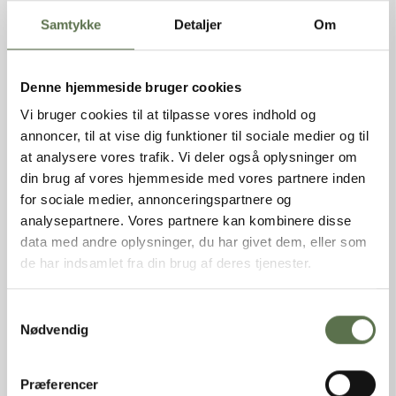
Produkttype
Rugsigtemel
Samtykke
Detaljer
Om
Varebetegnelse
Stenformalet økologisk rugmel,
frasigtet kim og skaldele
Varemærke
Valsemøllen
Denne hjemmeside bruger cookies
EAN (stk)
05701075106394
Vi bruger cookies til at tilpasse vores indhold og
Emballage
Sæk
annoncer, til at vise dig funktioner til sociale medier og til
Holdbarhed (uåbnet)
270 dage
at analysere vores trafik. Vi deler også oplysninger om
Opbevaring
Tørt, ikke for varmt og ikke
sammen med stærkt lugtende
din brug af vores hjemmeside med vores partnere inden
varer.
for sociale medier, annonceringspartnere og
Oprindelsesland
Danmark
analysepartnere. Vores partnere kan kombinere disse
Dyrket/Høstet i
Danmark
data med andre oplysninger, du har givet dem, eller som
de har indsamlet fra din brug af deres tjenester.
INGREDIENSER
Stenformalet økologisk RUGMEL frasigtet kim og skaldele,
Samtykkevalg
økologisk BYGMALTMEL.
Nødvendig
NÆRINGSINDHOLD PR. 100G
Præferencer