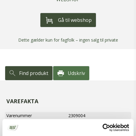
Gå til webshop
Dette gælder kun for fagfolk – ingen salg til private
Find produkt
Udskriv
VAREFAKTA
Varenummer
2309004
Varenavn
Rugsigtemel, Stenform. Dansk
Øko
Nettovægt
12,5 kg