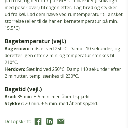
på frost, og derefter på køl 5°C, tildækket (i stikvogn
med poser over) til dagen efter.
Tag brød og stykker
ud fra køl.
Lad dem hæve ved rumtemperatur til ønsket
størrelse (eller til de har en kernetemperatur på min.
15,5°C).
Bagetemperatur (vejl.)
Bageriovn:
Indsæt ved 250°C.
Damp i 10 sekunder, og
derefter igen efter 2 min.
og temperatur sænkes til
210°C.
Herdovn:
Sæt ind ved 250°C.
Damp i 10 sekunder efter
2 minutter, temp.
sænkes til 230°C.
Bagetid (vejl.)
Brød:
35 min.
+ 5 min.
med åbent spjæld.
Stykker:
20 min.
+ 5 min.
med åbent spjæld.
Del opskrift: