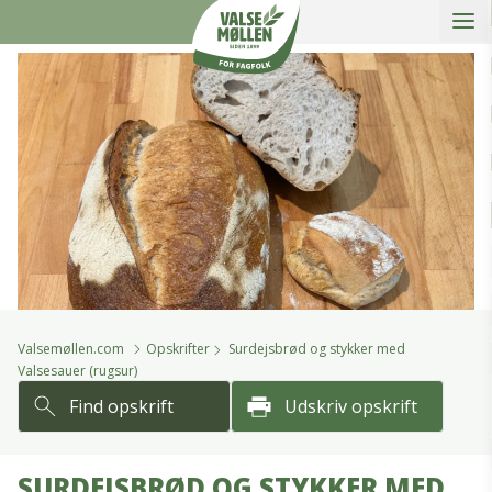
Åbe
slidein
Valsemøllen A/S
Valsemøllen.com
Opskrifter
Surdejsbrød og stykker med
Valsesauer (rugsur)
Find opskrift
Udskriv opskrift
SURDEJSBRØD OG STYKKER MED