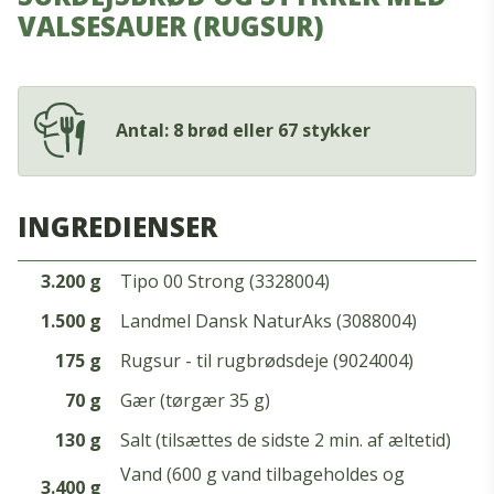
VALSESAUER (RUGSUR)
Antal: 8 brød eller 67 stykker
INGREDIENSER
3.200 g
Tipo 00 Strong (3328004)
1.500 g
Landmel Dansk NaturAks (3088004)
175 g
Rugsur - til rugbrødsdeje (9024004)
70 g
Gær (tørgær 35 g)
130 g
Salt (tilsættes de sidste 2 min. af æltetid)
Vand (600 g vand tilbageholdes og
3.400 g