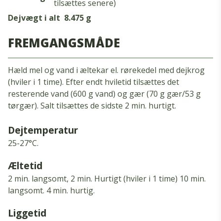
tilsættes senere)
Dejvægt i alt
8.475 g
FREMGANGSMÅDE
Hæld mel og vand i æltekar el. rørekedel med dejkrog
(hviler i 1 time). Efter endt hviletid tilsættes det
resterende vand (600 g vand) og gær (70 g gær/53 g
tørgær). Salt tilsættes de sidste 2 min. hurtigt.
Dejtemperatur
25-27°C.
Æltetid
2 min.
langsomt, 2 min.
Hurtigt (hviler i 1 time) 10 min.
langsomt.
4 min.
hurtig.
Liggetid