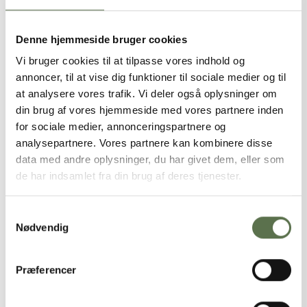
HVEDEMEL, vand, salt, gær,
HVEDEGLUTEN.MELBEHANDLINGSMIDDEL (E
Denne hjemmeside bruger cookies
300), tørret SURDEJ (RUG, hvede,
Vi bruger cookies til at tilpasse vores indhold og
surhedsregulerende middel (E 270, E 260),
annoncer, til at vise dig funktioner til sociale medier og til
hvedestivelse)
at analysere vores trafik. Vi deler også oplysninger om
din brug af vores hjemmeside med vores partnere inden
NÆRINGSINDHOLD PR. 100 G
for sociale medier, annonceringspartnere og
analysepartnere. Vores partnere kan kombinere disse
Energi
927 kJ / 221 kcal
data med andre oplysninger, du har givet dem, eller som
Fedt
0,8 g
de har indsamlet fra din brug af deres tjenester.
- heraf mættede fedtsyrer
0,2 g
Samtykkevalg
Kulhydrater
43,5 g
Nødvendig
- heraf sukkerarter
0,4 g
Kostfibre
2,4 g
Præferencer
Protein
8 g
Salt
1,67 g