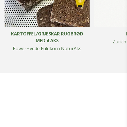
KARTOFFEL/GRÆSKAR RUGBRØD
MED 4 AKS
Zürich
PowerHvede Fuldkorn NaturAks