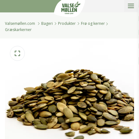
Åbe
Valsemøllen A/S
Valsemøllen.com
Bageri
Produkter
Frø og kerner
Græskarkerner