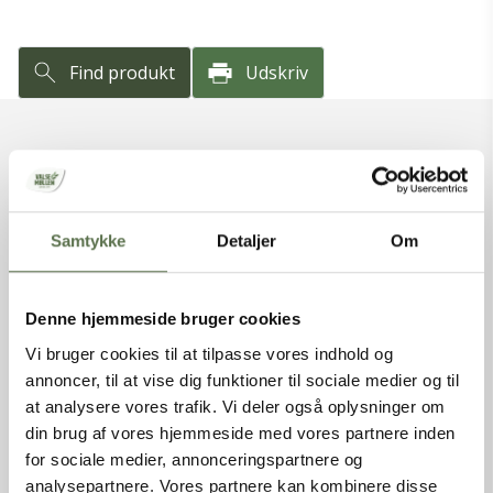
Find produkt
Udskriv
VAREFAKTA
Varenummer
9011104
Samtykke
Detaljer
Om
Varenavn
Græskarkerner
Nettovægt
12,5 kg
Produkttype
Kerner
Denne hjemmeside bruger cookies
Varemærke
Valsemøllen A/S
EAN (stk)
05701075109821
Vi bruger cookies til at tilpasse vores indhold og
Emballage
Sæk
annoncer, til at vise dig funktioner til sociale medier og til
Holdbarhed (uåbnet)
360 dage
at analysere vores trafik. Vi deler også oplysninger om
din brug af vores hjemmeside med vores partnere inden
INGREDIENSER
for sociale medier, annonceringspartnere og
analysepartnere. Vores partnere kan kombinere disse