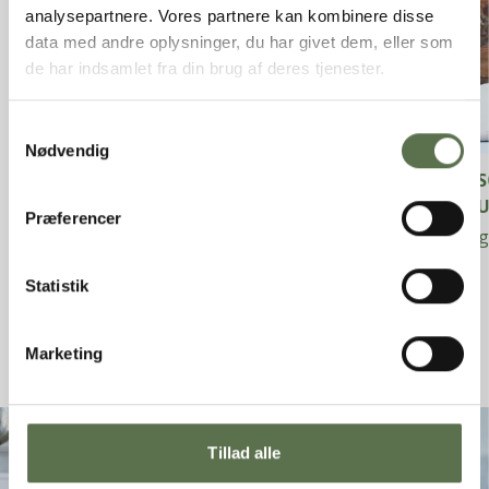
analysepartnere. Vores partnere kan kombinere disse
data med andre oplysninger, du har givet dem, eller som
de har indsamlet fra din brug af deres tjenester.
Samtykkevalg
Nødvendig
SØNDERJYSK RUGBRØD
DELI
(GRU
Basis rugbrød mørk 20/80 NaturAks
Præferencer
Delisoft ru
Statistik
Marketing
Tillad alle