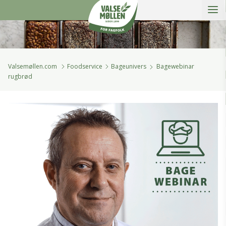
Åbe
Valsemøllen A/S
Valsemøllen.com
Foodservice
Bageunivers
Bagewebinar
rugbrød