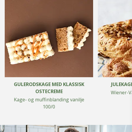
GULERODSKAGE MED KLASSISK
JULEKAG
OSTECREME
Wiener-V
Kage- og muffinblanding vanilje
100/0