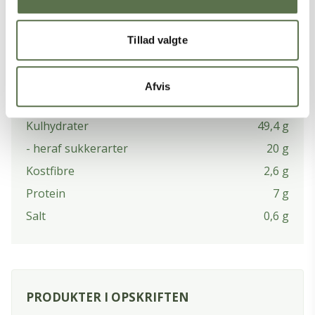
NÆRINGSINDHOLD PR. 100 G
Næringsberegningen er baseret på mængderne, der bruges i selve
opskriften og ikke mængderne i grunddejen.
Tillad valgte
Energi
1527 kJ / 365 kcal
Fedt
14,8 g
Afvis
- heraf mættede fedtsyrer
7,4 g
Kulhydrater
49,4 g
- heraf sukkerarter
20 g
Kostfibre
2,6 g
Protein
7 g
Salt
0,6 g
PRODUKTER I OPSKRIFTEN