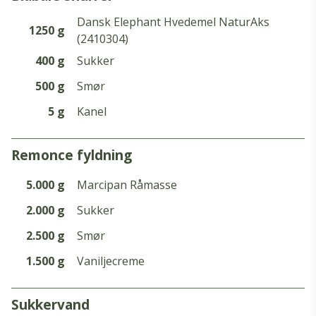
Dansk Elephant Hvedemel NaturAks
1250 g
(2410304)
400 g
Sukker
500 g
Smør
5 g
Kanel
remonce fyldning
5.000 g
Marcipan Råmasse
2.000 g
Sukker
2.500 g
Smør
1.500 g
Vaniljecreme
sukkervand