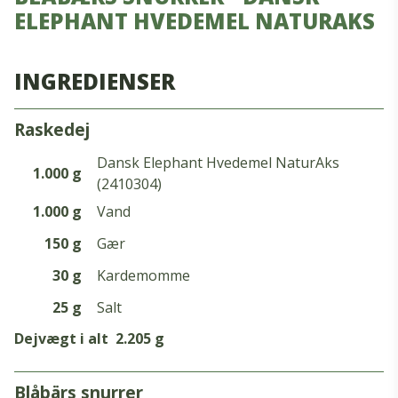
ELEPHANT HVEDEMEL NATURAKS
INGREDIENSER
raskedej
Dansk Elephant Hvedemel NaturAks
1.000 g
(2410304)
1.000 g
Vand
150 g
Gær
30 g
Kardemomme
25 g
Salt
Dejvægt i alt
2.205 g
blåbärs snurrer