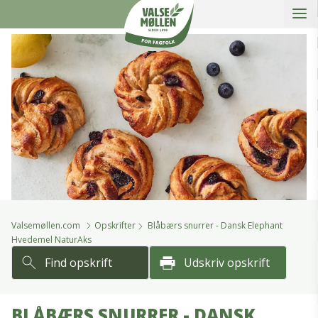
Åbe
slidein
Valsemøllen A/S
Valsemøllen.com
Opskrifter
Blåbærs snurrer - Dansk Elephant
Hvedemel NaturAks
Find opskrift
Udskriv opskrift
BLÅBÆRS SNURRER - DANSK