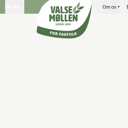
DETAIL
Om os
Valsemøllen A/S