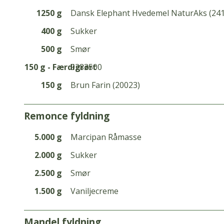
1250 g
Dansk Elephant Hvedemel NaturAks (24
400 g
Sukker
500 g
Smør
150 g - Færdigrørt
9283500
150 g
Brun Farin (20023)
remonce fyldning
5.000 g
Marcipan Råmasse
2.000 g
Sukker
2.500 g
Smør
1.500 g
Vaniljecreme
mandel fyldning