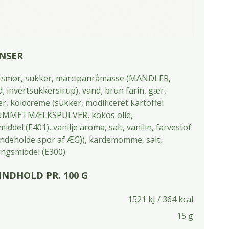
NSER
smør, sukker, marcipanråmasse (MANDLER,
, invertsukkersirup), vand, brun farin, gær,
r, koldcreme (sukker, modificeret kartoffel
SKUMMETMÆLKSPULVER, kokos olie,
iddel (E401), vanilje aroma, salt, vanilin, farvestof
indeholde spor af ÆG)), kardemomme, salt,
ngsmiddel (E300).
NDHOLD PR. 100 G
1521 kJ / 364 kcal
15 g