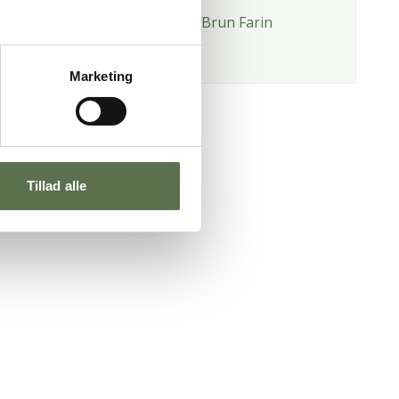
ephant Hvedemel
Brun Farin
aturAks
Marketing
Tillad alle