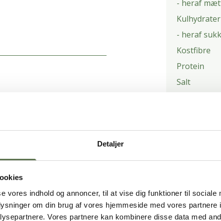
- heraf mæt
Kulhydrater
- heraf suk
Kostfibre
Protein
Salt
inden pensling.
PRODUKTE
Detaljer
 500 g remonce.
ookies
se vores indhold og annoncer, til at vise dig funktioner til sociale
nd remonce, creme og brun
oplysninger om din brug af vores hjemmeside med vores partnere i
ul stykket sammen som til
ysepartnere. Vores partnere kan kombinere disse data med andr