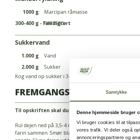
1000 g
Marcipan råmasse
300-400 g - Færdigrørt
9283500
sukkervand
1.000 g
Vand
2.000 g
Sukker
Kog vand op sukker i 3-5 minutter, og lad det afkøle 
FREMGANGSMÅDE
Samtykke
Til opskriften skal du bruge: 2000 g grunddej og
Denne hjemmeside bruger c
Vi bruger cookies til at tilpas
Rul dejen ned på 3,5-4 mm., i rektangulær form. Bla
vores trafik. Vi deler også 
farin sammen. Smør blandingen på hele stykket, og r
annonceringspartnere og anal