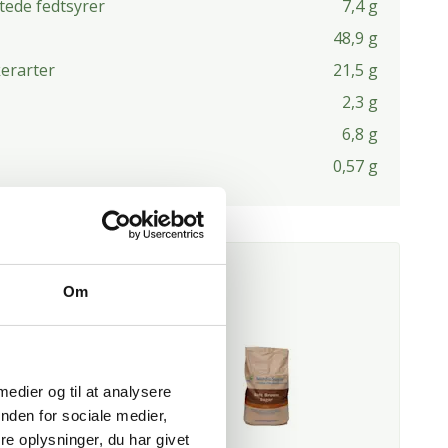
tede fedtsyrer
7,4 g
48,9 g
kerarter
21,5 g
2,3 g
6,8 g
0,57 g
R I OPSKRIFTEN
Om
 medier og til at analysere
nden for sociale medier,
e oplysninger, du har givet