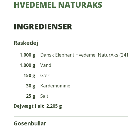
HVEDEMEL NATURAKS
INGREDIENSER
raskedej
1.000 g
Dansk Elephant Hvedemel NaturAks (24
1.000 g
Vand
150 g
Gær
30 g
Kardemomme
25 g
Salt
Dejvægt i alt
2.205 g
gosenbullar