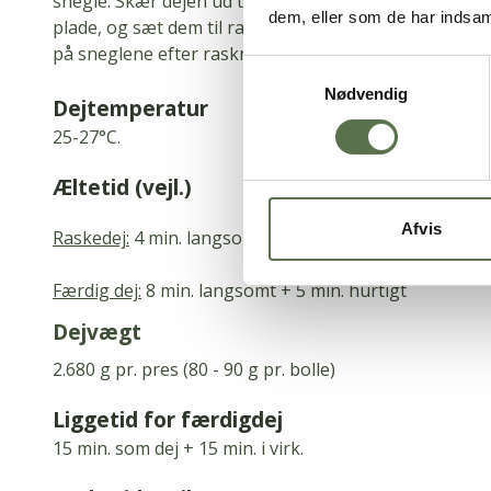
snegle. Skær dejen ud til snegle i ønsket størrelse (8
dem, eller som de har indsaml
plade, og sæt dem til raskning. Drys en blanding af 
på sneglene efter raskning.
Samtykkevalg
Nødvendig
Dejtemperatur
25-27°C.
Æltetid (vejl.)
Afvis
Raskedej:
4 min. langsomt + 30 min. liggetid
Færdig dej:
8 min. langsomt + 5 min. hurtigt
Dejvægt
2.680 g pr. pres (80 - 90 g pr. bolle)
Liggetid for færdigdej
15 min.
som dej + 15 min.
i virk.