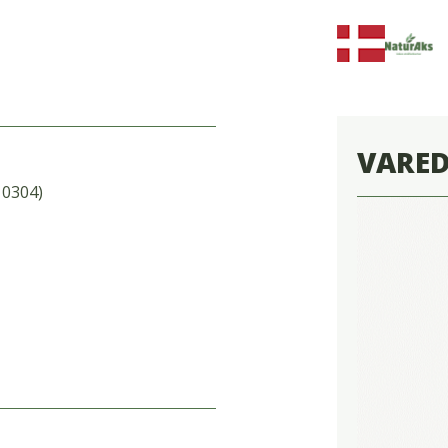
VARE
10304)