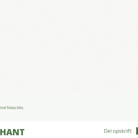
emel NaturAks
PHANT
Del opskrift: