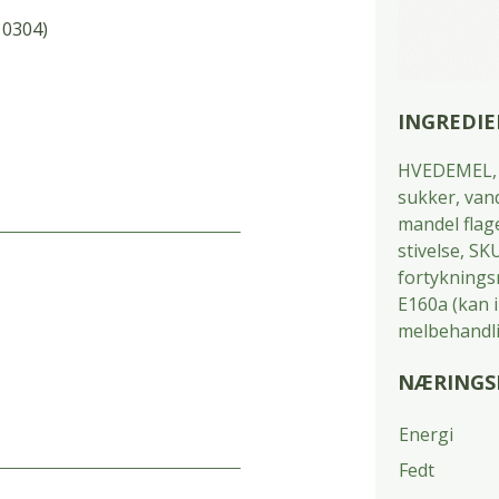
10304)
INGREDIE
HVEDEMEL, 
sukker, vand
mandel flage
stivelse, 
fortykningsm
E160a (kan 
melbehandli
NÆRINGSI
Energi
Fedt