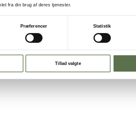
0-90 g). Sæt sneglene på en
et fra din brug af deres tjenester.
Dansk El
toscapulver og mandelflager
N
Præferencer
Statistik
Tillad valgte