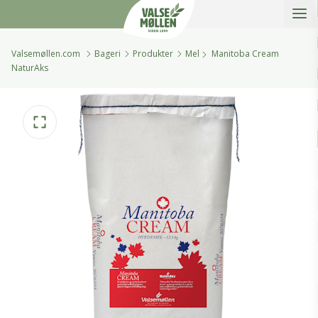
Åbe
Valsemøllen A/S
Valsemøllen.com
Bageri
Produkter
Mel
Manitoba Cream
NaturAks