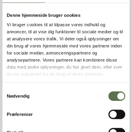
Emballage
Sæk
Holdbarhed (uåbnet)
360 dage
Denne hjemmeside bruger cookies
Opbevaring
Tørt, ikke for varmt og ikke
Vi bruger cookies til at tilpasse vores indhold og
sammen med stærkt lugtende
varer.
annoncer, til at vise dig funktioner til sociale medier og til
Oprindelsesland
EU
at analysere vores trafik. Vi deler også oplysninger om
Dyrket/Høstet i
Danmark
din brug af vores hjemmeside med vores partnere inden
for sociale medier, annonceringspartnere og
INGREDIENSER
analysepartnere. Vores partnere kan kombinere disse
data med andre oplysninger, du har givet dem, eller som
HVEDEMEL, HVEDEGLUTEN, melbehandlingsmiddel (E300,
de har indsamlet fra din brug af deres tjenester.
enzymer (amylase, xylanase, oxidase))
Samtykkevalg
NÆRINGSINDHOLD PR. 100G
Nødvendig
Hvedemel
Færdig produkt
Præferencer
Energi
349 kcal
/
1460 kJ
Fedt
1,5 g