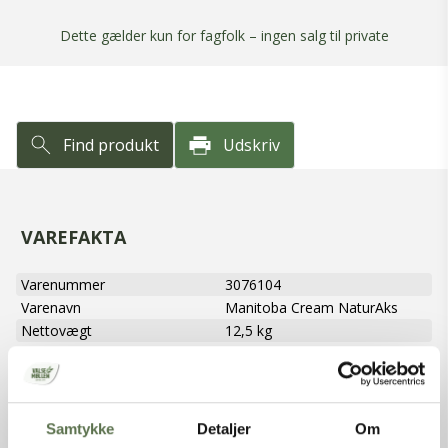
Dette gælder kun for fagfolk – ingen salg til private
Find produkt
Udskriv
VAREFAKTA
Varenummer
3076104
Varenavn
Manitoba Cream NaturAks
Nettovægt
12,5 kg
Produkttype
Hvedemel
Varebetegnelse
Fintformalet hvedemel med
højt protein og gluten
Varemærke
Valsemøllen
Samtykke
Detaljer
Om
EAN (stk)
05701075109401