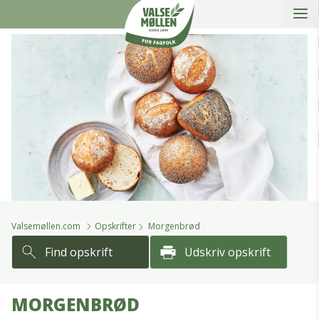
Åbe
slidein
Valsemøllen A/S
Valsemøllen.com
Opskrifter
Morgenbrød
Find opskrift
Udskriv opskrift
MORGENBRØD