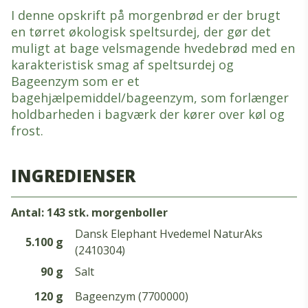
I denne opskrift på morgenbrød er der brugt
en tørret økologisk speltsurdej, der gør det
muligt at bage velsmagende hvedebrød med en
karakteristisk smag af speltsurdej og
Bageenzym som er et
bagehjælpemiddel/bageenzym, som forlænger
holdbarheden i bagværk der kører over køl og
frost.
INGREDIENSER
Antal: 143 stk. morgenboller
Dansk Elephant Hvedemel NaturAks
5.100 g
(2410304)
90 g
Salt
120 g
Bageenzym (7700000)