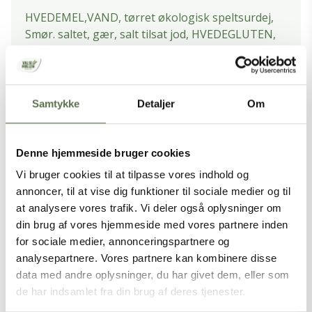
HVEDEMEL,VAND, tørret økologisk speltsurdej,
Smør. saltet, gær, salt tilsat jod, HVEDEGLUTEN,
emulgator (E472e), melbehandlingsmiddel (E300),
rapsolie, amylase enzym, enzym (), vand.
NÆRINGSINDHOLD PR. 100 G
Samtykke
Detaljer
Om
Energi
1056 kJ / 252 kcal
Fedt
2,7 g
Denne hjemmeside bruger cookies
Vi bruger cookies til at tilpasse vores indhold og
- heraf mættede fedtsyrer
1,3 g
annoncer, til at vise dig funktioner til sociale medier og til
Kulhydrater
46,7 g
at analysere vores trafik. Vi deler også oplysninger om
- heraf sukkerarter
0,3 g
din brug af vores hjemmeside med vores partnere inden
for sociale medier, annonceringspartnere og
Kostfibre
2,4 g
analysepartnere. Vores partnere kan kombinere disse
Protein
8,4 g
data med andre oplysninger, du har givet dem, eller som
Salt
1,14 g
de har indsamlet fra din brug af deres tjenester.