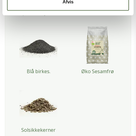
Afvis
Speltsurdej, Øko
Hvid birkes
Blå birkes.
Øko Sesamfrø
Solsikkekerner