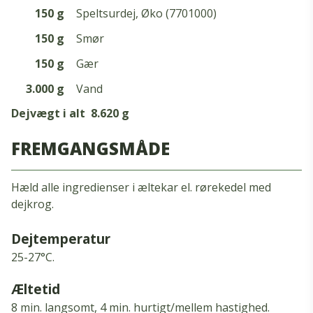
150 g
Speltsurdej, Øko (7701000)
150 g
Smør
150 g
Gær
3.000 g
Vand
Dejvægt i alt
8.620 g
FREMGANGSMÅDE
Hæld alle ingredienser i æltekar el. rørekedel med
dejkrog
.
Dejtemperatur
25-27°C.
Æltetid
8 min.
langsomt, 4 min.
hurtigt/mellem hastighed.