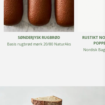
SØNDERJYSK RUGBRØD
RUSTIKT NO
POPPE
Basis rugbrød mørk 20/80 NaturAks
Nordisk Ba