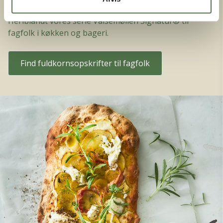
mere end 65 produkter markeret med Fuldkornslogoet.
Heriblandt vores serie Valsemøllen Signatur® til
fagfolk i køkken og bageri.
Find fuldkornsopskrifter til fagfolk