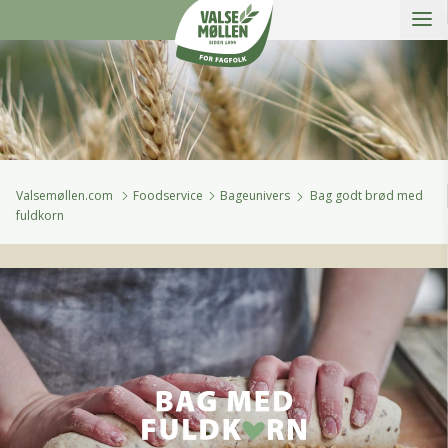
Åbe
Valsemøllen A/S
Valsemøllen.com
Foodservice
Bageunivers
Bag godt brød med
fuldkorn