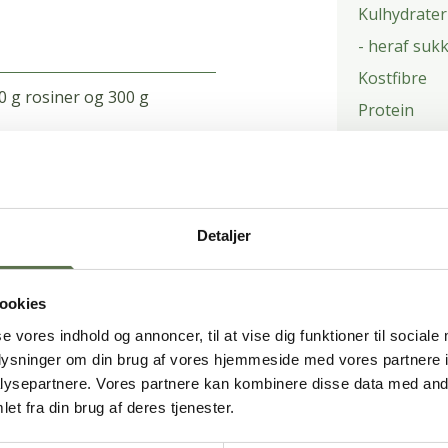
Kulhydrater
- heraf suk
Kostfibre
0 g rosiner og 300 g
Protein
Salt
 siderne ned.
Rør i
og rør det hele sammen i 1
Detaljer
PRODUKTE
ookies
amme, beklædt med
se vores indhold og annoncer, til at vise dig funktioner til sociale
d.
Cupcakes: Sprøjt
oplysninger om din brug af vores hjemmeside med vores partnere i
ysepartnere. Vores partnere kan kombinere disse data med andr
et fra din brug af deres tjenester.
d 175-185°C.