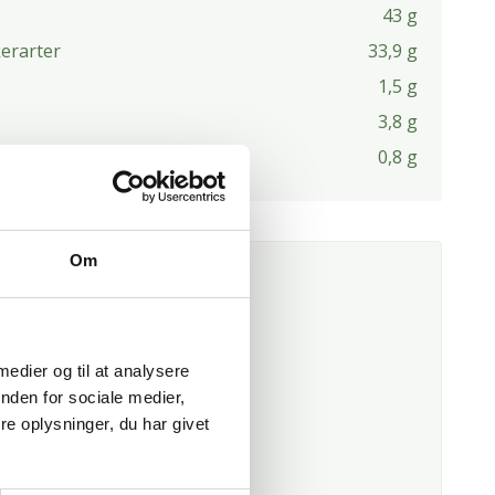
43 g
kerarter
33,9 g
1,5 g
3,8 g
0,8 g
Om
R I OPSKRIFTEN
 medier og til at analysere
nden for sociale medier,
e oplysninger, du har givet