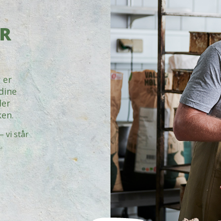
OR
 er
 dine
ler
ken.
– vi står