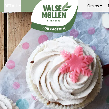
DETAIL
Om os
Valsemøllen A/S