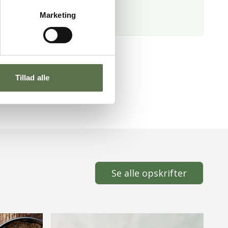
 muffinblanding
oko 100/0
Marketing
Tillad alle
Se alle opskrifter