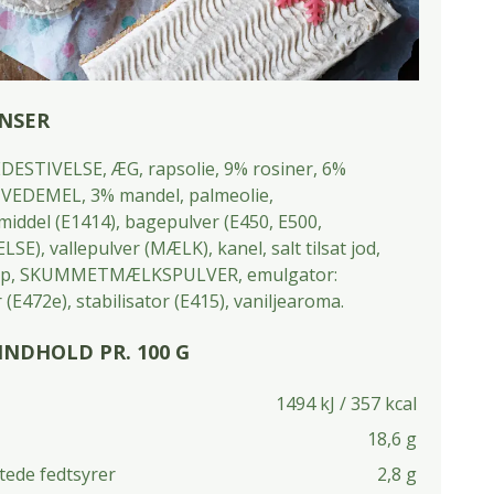
NSER
DESTIVELSE, ÆG, rapsolie, 9% rosiner, 6%
HVEDEMEL, 3% mandel, palmeolie,
middel (E1414), bagepulver (E450, E500,
E), vallepulver (MÆLK), kanel, salt tilsat jod,
rup, SKUMMETMÆLKSPULVER, emulgator:
 (E472e), stabilisator (E415), vaniljearoma.
NDHOLD PR. 100 G
1494 kJ / 357 kcal
18,6 g
tede fedtsyrer
2,8 g