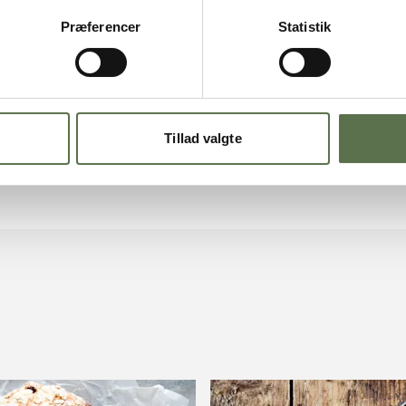
Kage- og
ch
Præferencer
Statistik
upcakes: 16-18 min.
Lav et mønster med en
Tillad valgte
 og dekorér med marcipan.
creme og pynt med marcipan