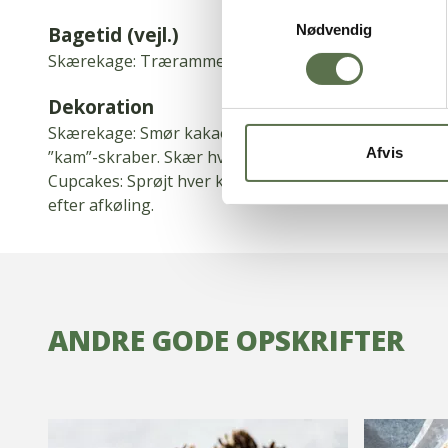
Samtykkevalg
Nødvendig
Bagetid (vejl.)
Skærekage: Træramme: 60 min.
Jernramme: 50 min.
C
Dekoration
Skærekage: Smør kakaoostecreme på efter afkøling.
Afvis
”kam”-skraber.
Skær hver rammekage ud i 12 stykker
Cupcakes: Sprøjt hver kage med ca.
25 g vaniljeoste
efter afkøling.
ANDRE GODE OPSKRIFTER