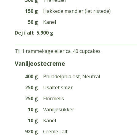
150 g
Hakkede mandler (let ristede)
50 g
Kanel
Dej i alt
5.900 g
Til 1 rammekage eller ca. 40 cupcakes.
vaniljeostecreme
400 g
Philadelphia ost, Neutral
250 g
Usaltet smør
250 g
Flormelis
10 g
Vaniljesukker
10 g
Kanel
920 g
Creme i alt