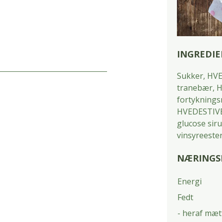
INGREDIE
Sukker, HVE
tranebær, 
fortyknings
HVEDESTIVELS
glucose si
vinsyreester
NÆRINGSI
Energi
Fedt
- heraf mæt