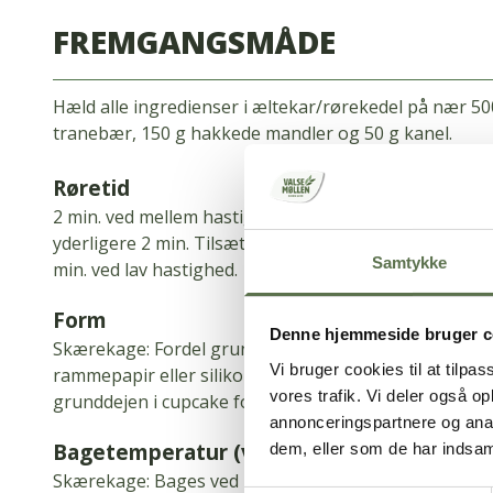
FREMGANGSMÅDE
Hæld alle ingredienser i æltekar/rørekedel på nær 50
tranebær, 150 g hakkede mandler og 50 g kanel.
Røretid
2 min.
ved mellem hastighed.
Stop maskinen, og skrab
yderligere 2 min.
Tilsæt de resterende ingredienser, 
Samtykke
min.
ved lav hastighed.
Form
Denne hjemmeside bruger c
Skærekage: Fordel grunddejen i en træramme/jernr
Vi bruger cookies til at tilpas
rammepapir eller silikonepapir.
Smør massen jævnt u
vores trafik. Vi deler også 
grunddejen i cupcake forme.
annonceringspartnere og anal
Bagetemperatur (vejl.)
dem, eller som de har indsaml
Skærekage: Bages ved 160-180°C.
Cupcakes: Bages ve