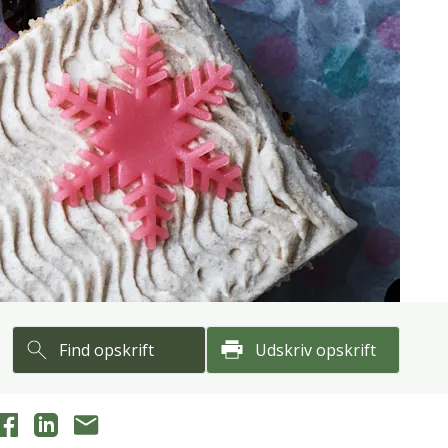
Find opskrift
Udskriv opskrift