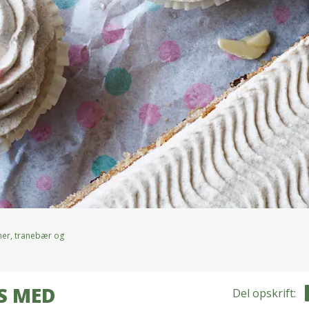
ner, tranebær og
S MED
Del opskrift: