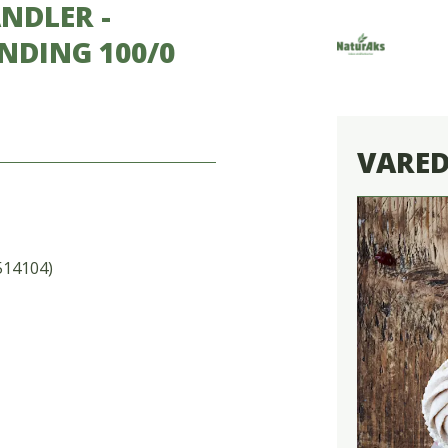
NDLER -
NDING 100/0
VARE
514104)