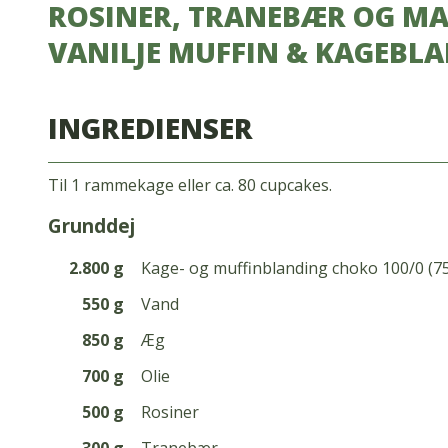
ROSINER, TRANEBÆR OG MA
VANILJE MUFFIN & KAGEBLA
INGREDIENSER
Til 1 rammekage eller ca. 80 cupcakes.
grunddej
2.800 g
Kage- og muffinblanding choko 100/0 (7
550 g
Vand
850 g
Æg
700 g
Olie
500 g
Rosiner
300 g
Tranebær